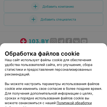
Добавить компанию
Добавить специалиста
О проекте
Новости проекта
Размещение рекламы
Обработка файлов cookie
Медицинский маркетинг
Публичный договор
Наш сайт использует файлы cookie для обеспечения
Пользовательское соглашение
Способы оплаты
удобства пользователей сайта, его улучшения, сбора
Вакансии
Партнеры
статистики и предоставления персонализированных
рекомендаций.
Написать руководителю 103.by
Написать в поддержку
Вы можете настроить параметры использования файлов
cookie или изменить свое согласие в более позднее время.
Персональные настройки cookie
Для получения дополнительной информации о целях,
Обработка персональных данных
сроках и порядке использования файлов cookie вы
можете ознакомиться с нашей
Политикой обработки