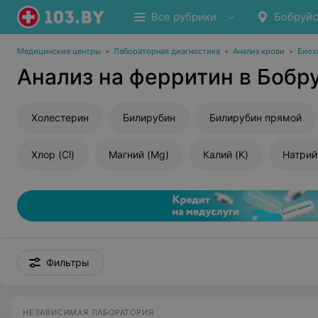
Все рубрики
Бобруйс
Медицинские центры
•
Лабораторная диагностика
•
Анализ крови
•
Биох
Анализ на ферритин в Бобр
Холестерин
Билирубин
Билирубин прямой
Хлор (Cl)
Магний (Mg)
Калий (K)
Натрий
Фильтры
НЕЗАВИСИМАЯ ЛАБОРАТОРИЯ