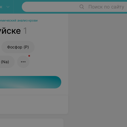
к
Поиск по сайту
имический анализ крови
уйске
1
Фосфор (P)
 (Na)