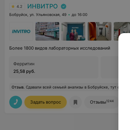
ИНВИТРО
4.2
Бобруйск, ул. Ульяновская, 49
до 16:00
Более 1800 видов лабораторных исследований
Ферритин
25,58 руб.
Отзыв
.
Сдавали всей семьей анализы в Бобруйске, тут самые приветливые девчонки ра
1244
Задать вопрос
Отзывы