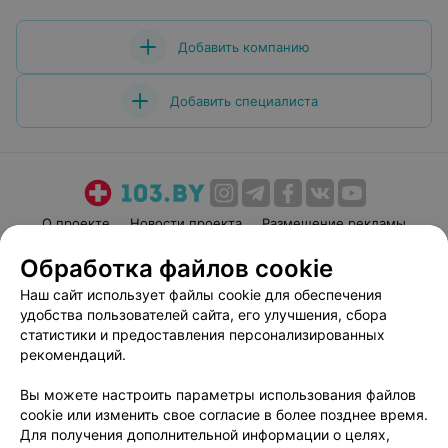
Добавить компанию
Добавить специалиста
О проекте
Новости проекта
Размещение рекламы
Медицинский маркетинг
Публичный договор
Обработка файлов cookie
Пользовательское соглашение
Способы оплаты
Наш сайт использует файлы cookie для обеспечения
Вакансии
Партнеры
удобства пользователей сайта, его улучшения, сбора
статистики и предоставления персонализированных
Написать руководителю 103.by
рекомендаций.
Написать в поддержку
Персональные настройки cookie
Вы можете настроить параметры использования файлов
cookie или изменить свое согласие в более позднее время.
Обработка персональных данных
Для получения дополнительной информации о целях,