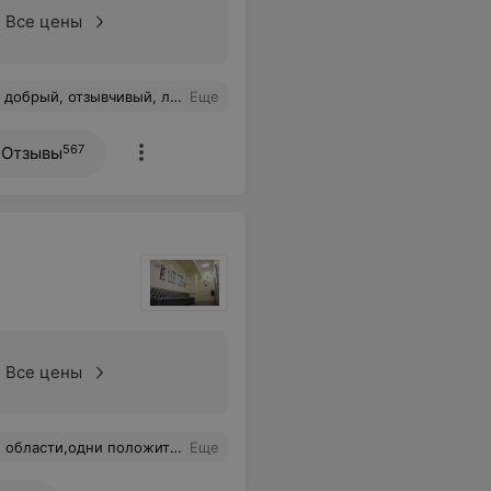
Все цены
 способов лечения по китайской медицине. Лечением очень доволен, всем советую!
Еще
567
Отзывы
Все цены
сов не нужно задавать, всё расскажет и объяснит ))
Еще