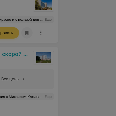
емпе, посещали разные процедуры, массажи, купались тоже. Санаторий хорошо оснащен. Персонал вежливый. Везде порядок и чистота.
Еще
ровать
мощи г. Гродно
Все цены
щательное обследование и объяснил каждую деталь предстоящего лечения. Я чувствовала себя в надежных руках.
Еще