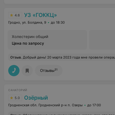
УЗ «ГОККЦ»
4.6
Гродно, ул. Болдина, 9
до 18:30
Холестерин общий
Цена по запросу
Отзыв
.
Добрый день! 20 марта 2023 года мне провели операцию на сердце. Хочу выразить огромную благодарность всему коллективу кардиологического центра за чуткое , внимательное отношение. Отдельное спасибо К Игорю Леонидовичу и всей бригаде врачей которые принимали участие в операции. Так же хочется поблагодарить второе отделение во 
31
Отзывы
САНАТОРИЙ
Озёрный
5.0
Гродненская обл. Гродненский р-н п. Озеры
до 17:00