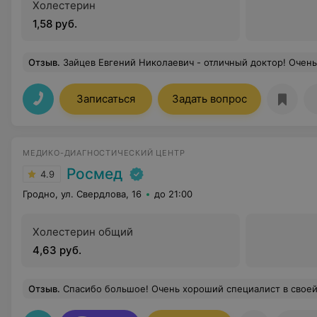
Холестерин
1,58 руб.
Отзыв
.
Зайцев Евгений Николаевич - отличный доктор! Очень добрый, отзывчивый, легко находит общий язык с детьми, отлично делает процедуры: иглоукалывание и китайская медицина, знает сотни
Записаться
Задать вопрос
МЕДИКО-ДИАГНОСТИЧЕСКИЙ ЦЕНТР
Росмед
4.9
Гродно, ул. Свердлова, 16
до 21:00
Холестерин общий
4,63 руб.
Отзыв
.
Спасибо большое! Очень хороший специалист в своей области,одни положительные эмоции после консультаций. Даже вопро