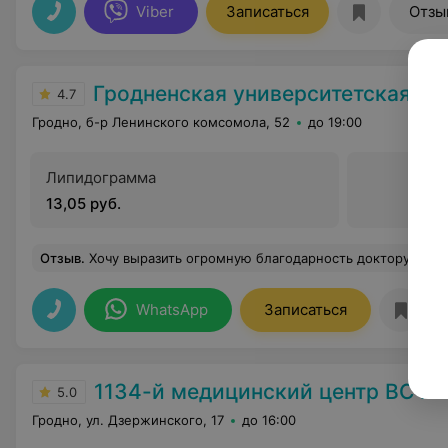
Viber
Записаться
Отзы
Гродненская университетская кл
4.7
Гродно, б-р Ленинского комсомола, 52
до 19:00
Липидограмма
13,05 руб.
Отзыв
.
Хочу выразить огромную благодарность доктору Виктору Николаевичу за профессионализм в своём деле и чуткое отношение к каждому пациенту. Несмотря на мои сильные переживания по поводу плановой операции (танзилоэктомия), спокойствие и уверенность Виктора Николаевича вселили в меня надежду на положительный исход. Я очень рада, что попала 
WhatsApp
Записаться
1134-й медицинский центр ВС РБ
5.0
Гродно, ул. Дзержинского, 17
до 16:00