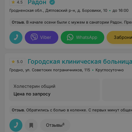
Радон
4.5
Гродненская обл., Дятловский р-н, д. Боровики, 10
до 16:00
Отзыв
.
В начале осени были с мужем в санатории Радон. Прекрасно и с пользой для здоровья провели время. Получился оздоровительно-спортивный отдых. Лучше так, чем бы мы поехали куда-нибудь на побережье и просто грелись на солнышке. Поселились в комфортном номере. Каждый день гуляли, бегали в своем т
Viber
WhatsApp
Заброни
Городская клиническая больница скорой медицинской по
5.0
Гродно, ул. Советских пограничников, 115
Круглосуточно
Холестерин общий
Цена по запросу
Отзыв
.
Обратились с болью в коленке. С первых минут общения с Михаилом Юрьевичем стало ясно, что перед нами настоящий профессионал своего дела. Его глубокие знания в области травматологии и ортопедии вызывают доверие. Он внимательно выслушал все жалобы, провёл т
8
Отзывы