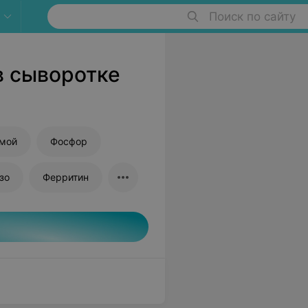
Поиск по сайту
в сыворотке
ямой
Фосфор
зо
Ферритин