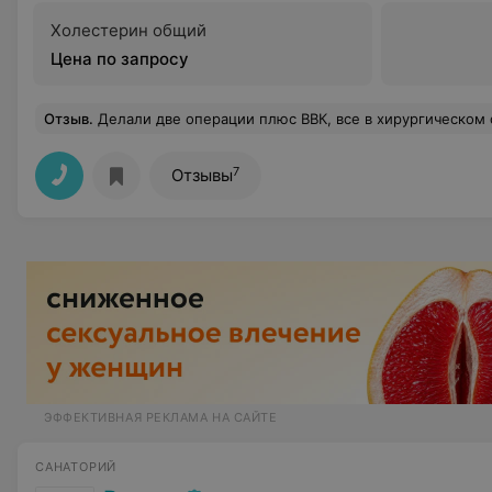
Холестерин общий
Цена по запросу
Отзыв
.
Делали две операции плюс ВВК, все в хирургическом отделении. Только положительные впечатления и слова благодарности начальнику хирургического отделения Александру Александровичу и всему персоналу отделения за компетентность, внимательность и заботу. В принципе очень хорошие впечатления о всех специалистах у ког
7
Отзывы
ЭФФЕКТИВНАЯ РЕКЛАМА НА САЙТЕ
САНАТОРИЙ