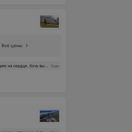
Все цены
главе с Л Тересой Григорьевной. Низкий поклон Вам люди с большой буквы подарившие мне шанс на жизнь. Здоровья Вам всем. Храни Вас Господь!
Еще