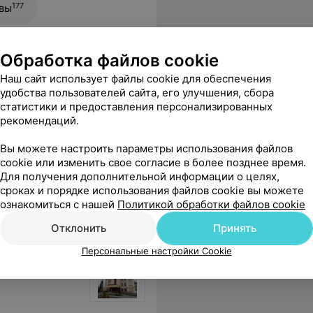
177
вы
Обработка файлов cookie
иника
Наш сайт использует файлы cookie для обеспечения
удобства пользователей сайта, его улучшения, сбора
статистики и предоставления персонализированных
рекомендаций.
Все цены
Вы можете настроить параметры использования файлов
cookie или изменить свое согласие в более позднее время.
Для получения дополнительной информации о целях,
именно к этому доктору. Рекомендую как лучшего специалиста! И ещё, хочу отметить, что весь медперсонал взрослого лоротделения очень достойный!!!
Еще
сроках и порядке использования файлов cookie вы можете
ознакомиться с нашей
Политикой обработки файлов cookie
Отклонить
Принять
Персональные настройки Cookie