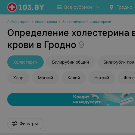
Все рубрики
Гродно
Лаборатории
•
Анализ крови
•
Биохимический анализ крови
Определение холестерина 
крови в Гродно
9
Холестерин
Билирубин общий
Билирубин пр
Хлор
Магний
Калий
Натрий
Желе
Фильтры