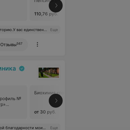
Пепсиноген I
Пепсиноге
110,76 руб.
111,51 руб
тные работники, медсестра аккуратно и безболезненно взяла кровь.Хотела бы выразить отдельную благодарность девушке на рецепции – Ксении за помощь и подсказки.Желаю Вам процветания и удачи!С уважением,Ольга.
Еще
567
Отзывы
иника
Биохимия крови
Липидог
профиль №
тр»
от 30 руб.
13,05 руб
ельных людей которые с таким вниманием отнеслись ко мне и выполнили эту сложную операцию. Низкий Вам поклон дорогие хирурги за то что вы такие прекраснейшие люди! Храни Вас Бог добрые и внимательные мои спасители!!!
Еще