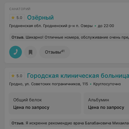
САНАТОРИЙ
Озёрный
5.0
Гродненская обл. Гродненский р-н п. Озеры
до 22:00
Отзыв
.
Шикарно! Отличные номера, обслуживание очень предупредительное. Питание, прос
41
Отзывы
Городская клиническая больница скорой медицинской по
5.0
Гродно, ул. Советских пограничников, 115
Круглосуточно
Общий белок
Альбумин
Цена по запросу
Цена по запросу
Отзыв
.
Я искренне рекомендую врача Балабановича Михаила Юрьевича всем, кто ищет квалифицированного специалиста в области травматологии и ортопедии. Его профессионализм, человечность и забот