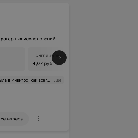
ораторных исследований
Триглицериды
Холестеро
4,07 руб.
4,99 руб.
 тоже приятные, всегда быстро оформляют, так как прихожу в основном перед работой. Вчера приходила сдать биохимию, а мне девушка предложила сдать его со скидкой, у них как раз акция действовала, очень приятно.
Еще
Все адреса