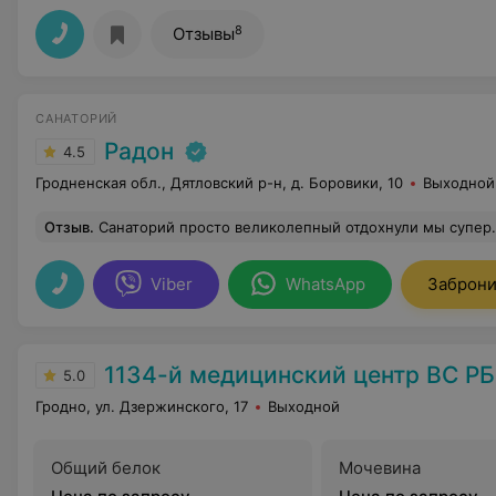
8
Отзывы
САНАТОРИЙ
Радон
4.5
Гродненская обл., Дятловский р-н, д. Боровики, 10
Выходной
Отзыв
.
Санаторий просто великолепный отдохнули мы супер. Лечебная база - на высшем уровне, хорошее оборудование, современные процедуры, прекрасная медицинский персонал. Питание очень разнообразное, очень вкусно приготов
Viber
WhatsApp
Заброни
1134-й медицинский центр ВС РБ
5.0
Гродно, ул. Дзержинского, 17
Выходной
Общий белок
Мочевина