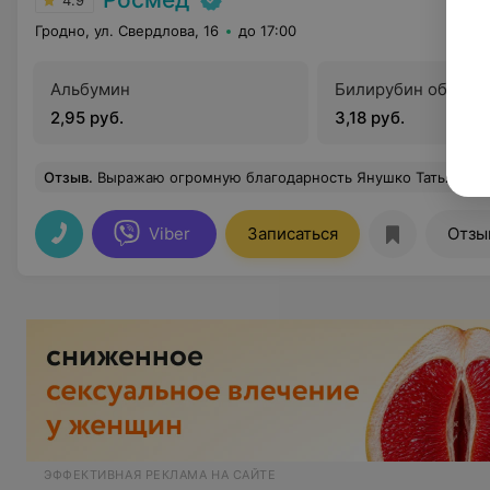
4.9
Гродно, ул. Свердлова, 16
до 17:00
Альбумин
Билирубин общий
2,95 руб.
3,18 руб.
Отзыв
.
Выражаю огромную благодарность Янушко Татьяне Владимировне. За последние 2 года, со своей женской проблемой, прошла огромное количество мед.клиник. К сожалению лечение не приносило никаких результатов. Искала гинеколога который сможет помочь. Читала много отзывов и благодаря им попала на прием к Татьяне Владимировне. Данный прием существенно отличался от приема других врачей. Четко организована беседа с пациентом. Осмотр прошел комфортно, необходимые анализы взяты безболезненно. Врач грамотно дала рекомендации. Назначила анализы которые мне раньше даже не назначали, а они, как раз, оказались не хорошие, назначенное лечение уже через месяц принесло первый положительный результат. Татьяна Владимиров
Viber
Записаться
Отзы
ЭФФЕКТИВНАЯ РЕКЛАМА НА САЙТЕ