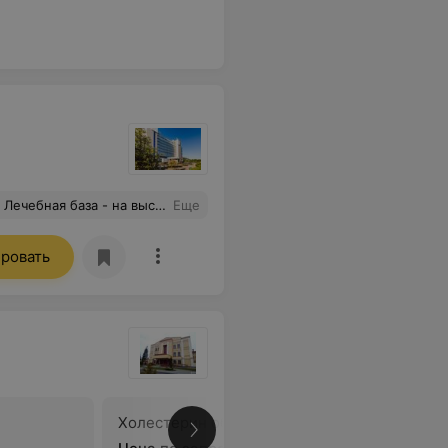
лено, и самое главное - всё полезное. Номер у нас был люкс шикарный, убирались очень хорошо.
Еще
ровать
Холестерин общий
Триглиц