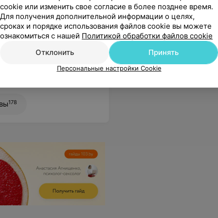
cookie или изменить свое согласие в более позднее время.
Для получения дополнительной информации о целях,
сроках и порядке использования файлов cookie вы можете
ознакомиться с нашей
Политикой обработки файлов cookie
Билирубин прямой
Мочевин
Отклонить
2,91 руб.
Принять
3,15 руб.
Персональные настройки Cookie
на, безусловно, профессионал своего дела. Всегда оперативный ответ и помощь, все анализы, отклонения объясняются спокойно и аргументированно, так, что ни страхов, ни вопросов не остаётся. Татьяна Владимировна, спасибо за Вашу внимательность, профессионализм, приветливое отношение к пациенту!
Еще
178
вы