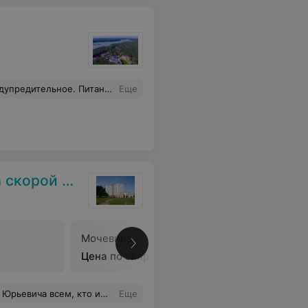
то нет слов! Молодцы. Так держать!
Еще
мощи г. Гродно
Мочевина
Холесте
Цена по запросу
Цена по 
а о пациентах делают его выдающимся врачом. Большое спасибо за вашу работу!
Еще