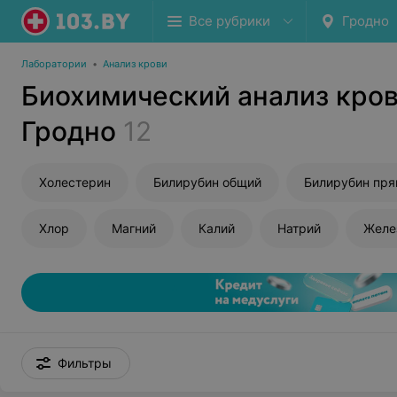
Все рубрики
Гродно
Лаборатории
•
Анализ крови
Биохимический анализ кров
Гродно
12
Холестерин
Билирубин общий
Билирубин пр
Хлор
Магний
Калий
Натрий
Желе
Фильтры