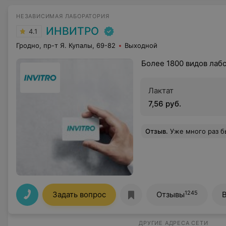
НЕЗАВИСИМАЯ ЛАБОРАТОРИЯ
ИНВИТРО
4.1
Гродно, пр-т Я. Купалы, 69-82
Выходной
Более 1800 видов лаб
Лактат
7,56 руб.
Отзыв
.
Уже много раз была в Инвитро, как всегда попадаю на медсестру Людмилу, очень приятная женщина, всегда быстро и безболезненно берет кровь. Администраторы
1245
Задать вопрос
Отзывы
ДРУГИЕ АДРЕСА СЕТИ