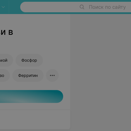
Поиск по сайту
и в
ямой
Фосфор
зо
Ферритин