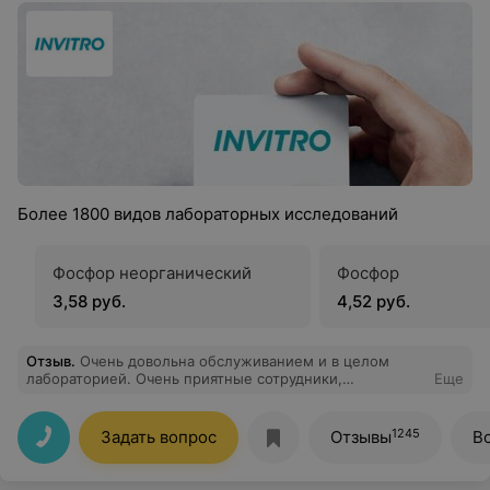
Более 1800 видов лабораторных исследований
Фосфор неорганический
Фосфор
3,58 руб.
4,52 руб.
Отзыв
.
Очень довольна обслуживанием и в целом
лабораторией. Очень приятные сотрудники,
Еще
стерильная чистота и аккуратность! Сдавала разные
анализы и результаты приходили гораздо раньше
указанных сроков, что тоже очень важно и приятно!
1245
Задать вопрос
Отзывы
В
Спасибо! Теперь за исследованиями здоровья только в
Инвитро!