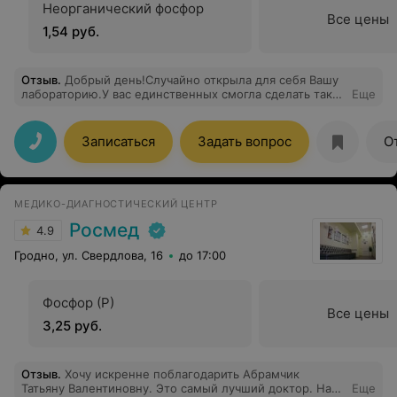
Неорганический фосфор
Все цены
1,54 руб.
Отзыв
.
Добрый день!Случайно открыла для себя Вашу
лабораторию.У вас единственных смогла сделать так
Еще
необходимый анализ. Результат оперативно приходит
на электронный адрес. Когда возникли вопросы по
поводу анализа и сроков исполнения, написала к вам
Записаться
Задать вопрос
О
на электронную почту и в тот же день получила
ответ.Обращаюсь второй раз, так как с перечнем
анализов пришлось бы поездить по городу и сдаваться
в нескольких лабораториях. У вас оказался весь
МЕДИКО-ДИАГНОСТИЧЕСКИЙ ЦЕНТР
перечень необходимых анализов по доступной цене.
Приятные работники, медсестра аккуратно и
Росмед
4.9
безболезненно взяла кровь.Хотела бы выразить
отдельную благодарность девушке на рецепции –
Гродно, ул. Свердлова, 16
до 17:00
Ксении за помощь и подсказки.Желаю Вам
процветания и удачи!С уважением,Ольга.
Фосфор (P)
Все цены
3,25 руб.
Отзыв
.
Хочу искренне поблагодарить Абрамчик
Татьяну Валентиновну. Это самый лучший доктор. На
Еще