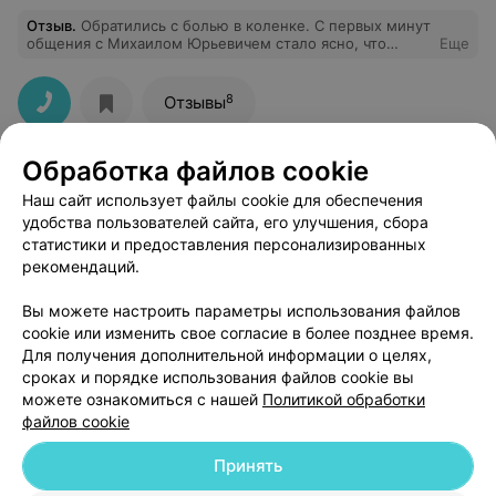
Отзыв
.
Обратились с болью в коленке. С первых минут
общения с Михаилом Юрьевичем стало ясно, что
Еще
перед нами настоящий профессионал своего дела. Его
глубокие знания в области травматологии и ортопедии
вызывают доверие. Он внимательно выслушал все
8
Отзывы
жалобы, провёл тщательное обследование и объяснил
каждую деталь предстоящего лечения. Я чувствовала
себя в надежных руках.
Обработка файлов cookie
Наш сайт использует файлы cookie для обеспечения
удобства пользователей сайта, его улучшения, сбора
статистики и предоставления персонализированных
рекомендаций.
ЭФФЕКТИВНАЯ РЕКЛАМА НА САЙТЕ
Вы можете настроить параметры использования файлов
cookie или изменить свое согласие в более позднее время.
Для получения дополнительной информации о целях,
сроках и порядке использования файлов cookie вы
можете ознакомиться с нашей
Политикой обработки
файлов cookie
Добавить компанию
Принять