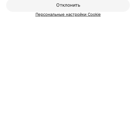
Добавить специалиста
Отклонить
Персональные настройки Cookie
О проекте
Новости проекта
Размещение рекламы
Медицинский маркетинг
Публичный договор
Пользовательское соглашение
Способы оплаты
Вакансии
Партнеры
Написать руководителю 103.by
Написать в поддержку
Персональные настройки cookie
Обработка персональных данных