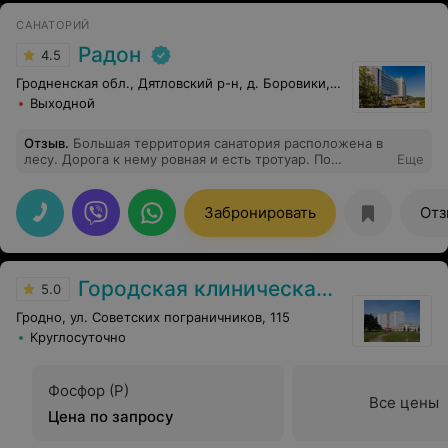
САНАТОРИЙ
Радон
4.5
Гродненская обл., Дятловский р-н, д. Боровики, 10
Выходной
Отзыв
.
Большая территория санатория расположена в
лесу. Дорога к нему ровная и есть тротуар. По
Еще
сторонам часто расположены лавочки и беседки для
отдыха и мангалы. В пруду плавают лебеди и утки,
рыбы нет. В лесу собираем грибы, есть лисички.
Забронировать
Отз
Много фонтанов и фигурок из кустов. Что касается
самих зданий, но они совершенно новые, помещения
чистые, есть часовня и парковка.
Городская клиническая больница скорой медицинской помощи г. Гродно
5.0
Гродно, ул. Советских пограничников, 115
Круглосуточно
Фосфор (P)
Все цены
Цена по запросу