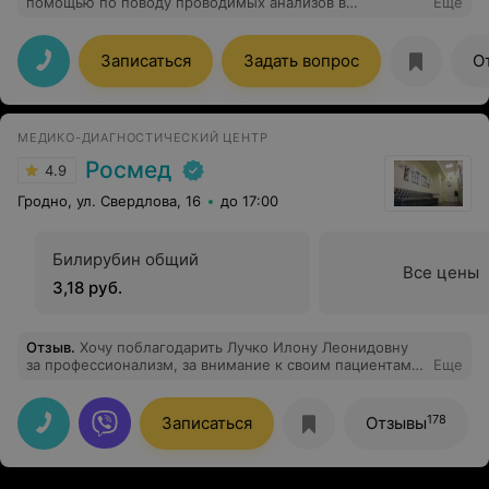
помощью по поводу проводимых анализов в
Еще
лаборатории. Спасибо консультанту Татьяне за
оказанные разьяснения) С уважением к Вам Марта.
Записаться
Задать вопрос
О
МЕДИКО-ДИАГНОСТИЧЕСКИЙ ЦЕНТР
Росмед
4.9
Гродно, ул. Свердлова, 16
до 17:00
Билирубин общий
Все цены
3,18 руб.
Отзыв
.
Хочу поблагодарить Лучко Илону Леонидовну
за профессионализм, за внимание к своим пациентам.
Еще
Очень приятный и тактичный человек, грамотный врач!
Спасибо Вам!
178
Записаться
Отзывы