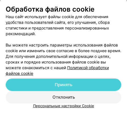
Обработка файлов cookie
Отзыв
.
Делали две операции плюс ВВК, все в
Наш сайт использует файлы cookie для обеспечения
хирургическом отделении. Только положительные
Еще
удобства пользователей сайта, его улучшения, сбора
впечатления и слова благодарности начальнику
статистики и предоставления персонализированных
хирургического отделения Александру
Александровичу и всему персоналу отделения за
7
рекомендаций.
Отзывы
компетентность, внимательность и заботу. В принципе
очень хорошие впечатления о всех специалистах у
Вы можете настроить параметры использования файлов
кого пришлось обследоваться и лечиться. Дай Бог Вам
cookie или изменить свое согласие в более позднее время.
Всем здоровья, сил, терпения и успехов в Вашем очень
ответственном и важном деле.
Для получения дополнительной информации о целях,
сроках и порядке использования файлов cookie вы
можете ознакомиться с нашей
Политикой обработки
файлов cookie
Добавить компанию
Принять
Добавить специалиста
Отклонить
Персональные настройки Cookie
О проекте
Новости проекта
Размещение рекламы