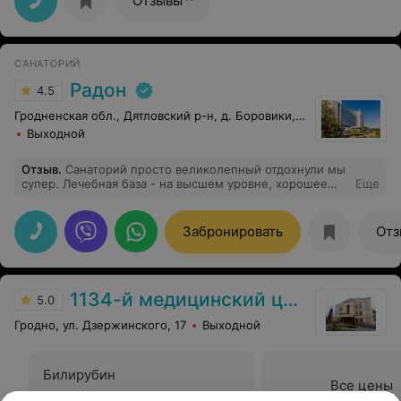
Отзывы
душевный подход и внимателтность и поворам за
наивкуснейшую еду))))
САНАТОРИЙ
Радон
4.5
Гродненская обл., Дятловский р-н, д. Боровики, 10
Выходной
Отзыв
.
Санаторий просто великолепный отдохнули мы
супер. Лечебная база - на высшем уровне, хорошее
Еще
оборудование, современные процедуры, прекрасная
медицинский персонал. Питание очень разнообразное,
очень вкусно приготовлено, и самое главное - всё
Забронировать
Отз
полезное. Номер у нас был люкс шикарный, убирались
очень хорошо.
1134-й медицинский центр ВС РБ
5.0
Гродно, ул. Дзержинского, 17
Выходной
Билирубин
Все цены
Цена по запросу