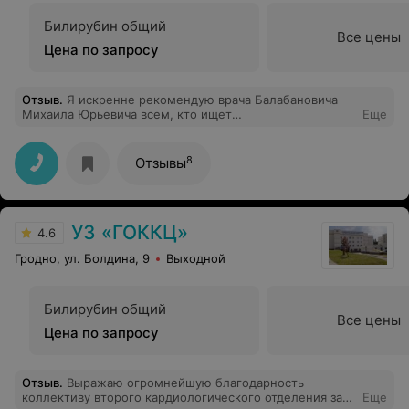
Билирубин общий
Все цены
Цена по запросу
Отзыв
.
Я искренне рекомендую врача Балабановича
Михаила Юрьевича всем, кто ищет
Еще
квалифицированного специалиста в области
травматологии и ортопедии. Его профессионализм,
человечность и забота о пациентах делают его
8
Отзывы
выдающимся врачом. Большое спасибо за вашу работу!
УЗ «ГОККЦ»
4.6
Гродно, ул. Болдина, 9
Выходной
Билирубин общий
Все цены
Цена по запросу
Отзыв
.
Выражаю огромнейшую благодарность
коллективу второго кардиологического отделения за
Еще