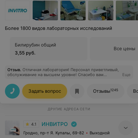
Более 1800 видов лабораторных исследований
Билирубин общий
Все цены
3,55 руб.
Отзыв
.
Отличная лаборатория! Персонал приветливый,
обслуживание на высшем уровне! Спасибо вам
Еще
большое! Буду рекомендовать вас своим друзьям.
1245
Задать вопрос
Отзывы
В
ДРУГИЕ АДРЕСА СЕТИ
ИНВИТРО
4.1
Гродно, пр-т Я. Купалы, 69-82
Выходной