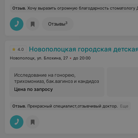
Отзыв
.
Хочу выразить огромную благодарность стоматологу Дьяченко Евгению Федоровичу за чуткое отношение и высокий профессионализм! Лечение прошло абсолютно без боли и страха. Очень рада, что поп
3
Отзывы
Новополоцкая городская детская полик
4.0
Новополоцк, ул. Блохина, 27
до 20:00
Исследование на гонорею,
трихомониаз, бак.вагиноз и кандидоз
Цена по запросу
Отзыв
.
Прекрасный специалист,отзывчивый доктор.
Еще