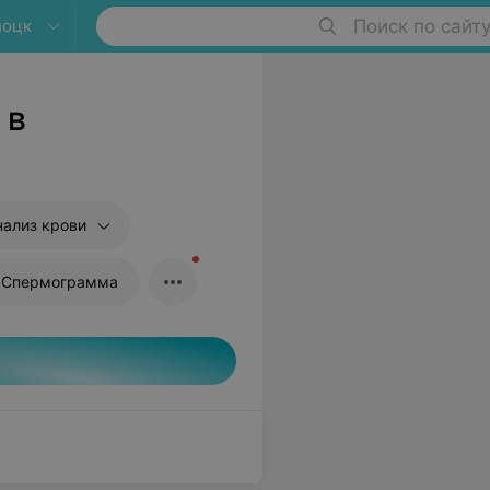
лоцк
Поиск по сайт
 в
нализ крови
Спермограмма