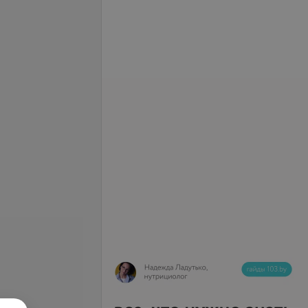
доровья простаты
Маркеры риска
преэклампсии: sFlt-1, PlGF,
соотношение sFlt-1-PlGF
б.
261,23 руб.