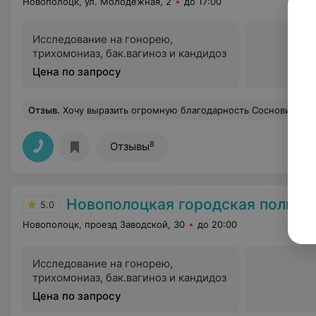
Новополоцк, ул. Молодежная, 2
до 17:00
Исследование на гонорею,
трихомониаз, бак.вагиноз и кандидоз
Цена по запросу
Отзыв
.
Хочу выразить огромную благодарность Сосновик Светлане Николаевне. Огромное ва
8
Отзывы
Новополоцкая городская полик
5.0
Новополоцк, проезд Заводской, 30
до 20:00
Исследование на гонорею,
трихомониаз, бак.вагиноз и кандидоз
Цена по запросу