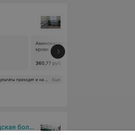
Аминокислоты в плазме
Оценка з
крови
360,77 руб.
197,97 ру
дят и на почту и в вайбере.
Еще
я больница