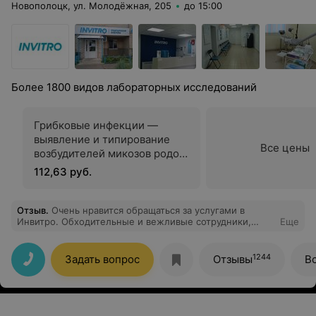
Новополоцк, ул. Молодёжная, 205
до 15:00
Более 1800 видов лабораторных исследований
Грибковые инфекции —
выявление и типирование
Все цены
возбудителей микозов родов
Candida, Malassezia,
112,63 руб.
Saccharomyces и
Debaryomyces
Отзыв
.
Очень нравится обращаться за услугами в
Инвитро. Обходительные и вежливые сотрудники,
Еще
приятная атмосфера. Прямо поднимается настроение
после оказания услуг. Процветания вам!!!
1244
Задать вопрос
Отзывы
В