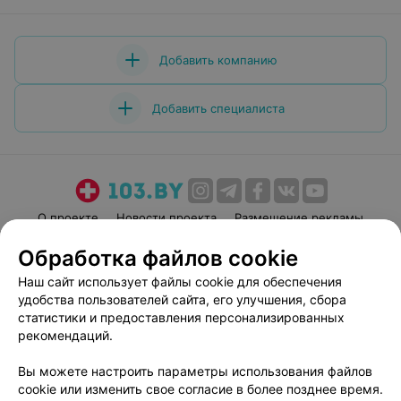
Добавить компанию
Добавить специалиста
О проекте
Новости проекта
Размещение рекламы
Медицинский маркетинг
Публичный договор
Обработка файлов cookie
Пользовательское соглашение
Способы оплаты
Наш сайт использует файлы cookie для обеспечения
Вакансии
Партнеры
удобства пользователей сайта, его улучшения, сбора
статистики и предоставления персонализированных
Написать руководителю 103.by
рекомендаций.
Написать в поддержку
Персональные настройки cookie
Вы можете настроить параметры использования файлов
cookie или изменить свое согласие в более позднее время.
Обработка персональных данных