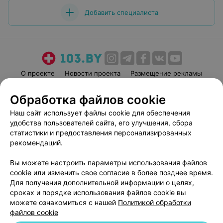
Добавить специалиста
О проекте
Новости проекта
Размещение рекламы
Медицинский маркетинг
Публичный договор
Обработка файлов cookie
Пользовательское соглашение
Способы оплаты
Наш сайт использует файлы cookie для обеспечения
Вакансии
Партнеры
удобства пользователей сайта, его улучшения, сбора
Написать руководителю 103.by
статистики и предоставления персонализированных
рекомендаций.
Написать в поддержку
Персональные настройки cookie
Вы можете настроить параметры использования файлов
Обработка персональных данных
cookie или изменить свое согласие в более позднее время.
Для получения дополнительной информации о целях,
сроках и порядке использования файлов cookie вы
можете ознакомиться с нашей
Политикой обработки
файлов cookie