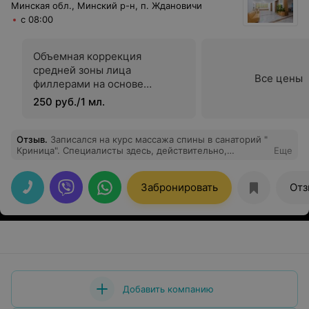
Минская обл., Минский р-н, п. Ждановичи
с 08:00
Объемная коррекция
средней зоны лица
Все цены
филлерами на основе
гилауроновой кислоты
250 руб./1 мл.
Отзыв
.
Записался на курс массажа спины в санаторий "
Криница". Специалисты здесь, действительно,
Еще
профессионалы своего дела. Спасибо!
Забронировать
Отз
Добавить компанию