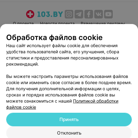
О проекте
Новости проекта
Размещение рекламы
Медицинский маркетинг
Публичный договор
Обработка файлов cookie
Пользовательское соглашение
Способы оплаты
Наш сайт использует файлы cookie для обеспечения
Вакансии
Партнеры
удобства пользователей сайта, его улучшения, сбора
статистики и предоставления персонализированных
Написать руководителю 103.by
рекомендаций.
Написать в поддержку
Персональные настройки cookie
Вы можете настроить параметры использования файлов
cookie или изменить свое согласие в более позднее время.
Обработка персональных данных
Для получения дополнительной информации о целях,
сроках и порядке использования файлов cookie вы
можете ознакомиться с нашей
Политикой обработки
файлов cookie
Принять
© 2026 ООО «Артокс Лаб», УНП 191700409
| 220012, Республика Беларусь,
Отклонить
г. Минск, улица Толбухина, 2, пом. 16 | help@103.by