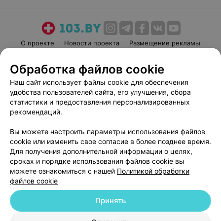
О проекте
Новости проекта
Размещение рекламы
Медицинский маркетинг
Публичный договор
Обработка файлов cookie
Пользовательское соглашение
Способы оплаты
Наш сайт использует файлы cookie для обеспечения
Вакансии
Партнеры
удобства пользователей сайта, его улучшения, сбора
Написать руководителю 103.by
статистики и предоставления персонализированных
рекомендаций.
Написать в поддержку
Персональные настройки cookie
Вы можете настроить параметры использования файлов
Обработка персональных данных
cookie или изменить свое согласие в более позднее время.
Для получения дополнительной информации о целях,
сроках и порядке использования файлов cookie вы
можете ознакомиться с нашей
Политикой обработки
файлов cookie
Принять
© 2026 ООО «Артокс Лаб», УНП 191700409
| 220012, Республика Беларусь,
г. Минск, улица Толбухина, 2, пом. 16 | help@103.by