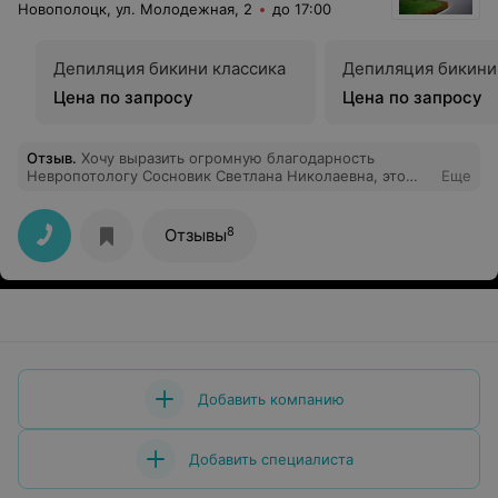
Новополоцк, ул. Молодежная, 2
до 17:00
Депиляция бикини классика
Депиляция бикини
Цена по запросу
Цена по запросу
Отзыв
.
Хочу выразить огромную благодарность
Невропотологу Сосновик Светлана Николаевна, это
Еще
врач от бога, золотой врач и понимающий очень
помогла моей маме и мне, всегда выслушает и очень
человечная и добрая, побольше бы таких врачей, как
8
Отзывы
она, на таких врачах больница и держится! Спасибо
вам огромное, здоровья вам крепкого и вашей семье
Добавить компанию
Добавить специалиста