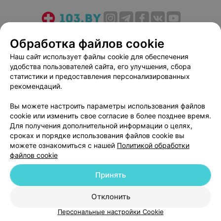
О проекте
Новости проекта
Размещение рекламы
Обработка файлов cookie
Медицинский маркетинг
Публичный договор
Наш сайт использует файлы cookie для обеспечения
Пользовательское соглашение
Способы оплаты
удобства пользователей сайта, его улучшения, сбора
Вакансии
Партнеры
статистики и предоставления персонализированных
рекомендаций.
Написать руководителю 103.by
Написать в поддержку
Вы можете настроить параметры использования файлов
cookie или изменить свое согласие в более позднее время.
Персональные настройки cookie
Для получения дополнительной информации о целях,
Обработка персональных данных
сроках и порядке использования файлов cookie вы
можете ознакомиться с нашей
Политикой обработки
файлов cookie
Принять
Отклонить
© 2026 ООО «Артокс Лаб», УНП 191700409
| 220012, Республика Беларусь,
г. Минск, улица Толбухина, 2, пом. 16 | help@103.by
Персональные настройки Cookie