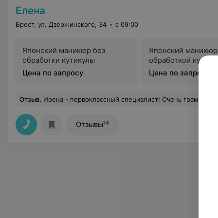
Елена
Брест, ул. Дзержинского, 34
с 09:00
Японский маникюр без
Японский маникюр
обработки кутикулы
обработкой кутику
Цена по запросу
Цена по запросу
Отзыв
.
Ирена - первоклассный специалист! Очень грамотный подход как к процедурам, так и к выбору уходовой косметики. Ирена никог
14
Отзывы