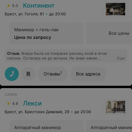
Континент
5.0
Брест, ул. Гоголя, 61
до 20:00
Маникюр + гель-лак
Все цены
Цена по запросу
Отзыв
.
Вчера была на покраске ресниц хной в этом
салоне. Осталась не до вольна. Не знаю какие
Еще
материалы используются, но после нанесения начало
жечь неимоверно. Пришлось тут же смыть. Жжение
на веках было потом целый день. И мне пришлось
7
Отзывы
Все адреса
заплатить за это полную стоимость.
САЛОН
Лекси
4.9
Брест, ул. Брестских Дивизий, 29
до 20:00
Аппаратный маникюр
Аппаратный маник