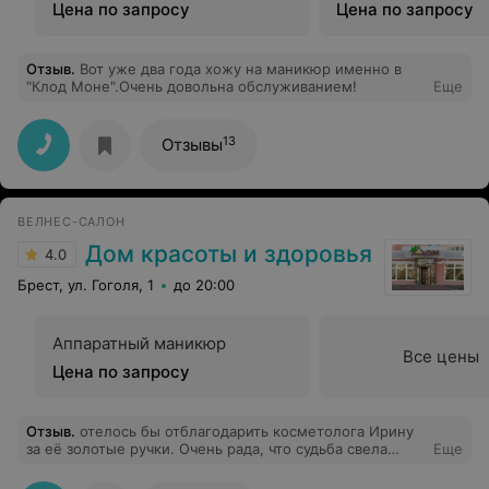
покрытития лаком
покрытием лака
Цена по запросу
Цена по запросу
Отзыв
.
Вот уже два года хожу на маникюр именно в
"Клод Моне".Очень довольна обслуживанием!
Еще
13
Отзывы
ВЕЛНЕС-САЛОН
Дом красоты и здоровья
4.0
Брест, ул. Гоголя, 1
до 20:00
Аппаратный маникюр
Все цены
Цена по запросу
Отзыв
.
отелось бы отблагодарить косметолога Ирину
за её золотые ручки. Очень рада, что судьба свела
Еще
меня именно с этим мастером, всегда внимательной и
заботливой. После курса массажа для лица моя кожа