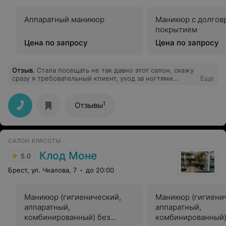
Аппаратный маникюр
Маникюр с долго
покрытием
Цена по запросу
Цена по запросу
Отзыв
.
Стала посещать не так давно этот салон, скажу
сразу я требовательный клиент, уход за ногтями
Еще
считаю очень важным для женщины, это как второе
лицо! поэтому мастера всегда выбираю тщательно,
вернее его мастерство, умение понять клиента что
1
Отзывы
конкретно он хочет а главное воплотить в жизнь.
немаловажным аспектом является также чувство
юмора мастера, так как получается у меня всегда
вечером уже после трудового дня, когда приходишь на
САЛОН КРАСОТЫ
процедуру и хочется расслабиться приятно провести
время и поговорить на отвлеченную тему. Так вот, уже
Клод Моне
5.0
с первого посещения была приятно удивлена что в
данном салоне почти под домом я нашла все то что
Брест, ул. Чкалова, 7
до 20:00
мне нужно. Маникюр сделан очень хорошо, дизайн
выполнен именно так как я хотела, мне понравилось!
Маникюр (гигиенический,
Маникюр (гигиени
аппаратный,
аппаратный,
комбинированный) без
комбинированный)