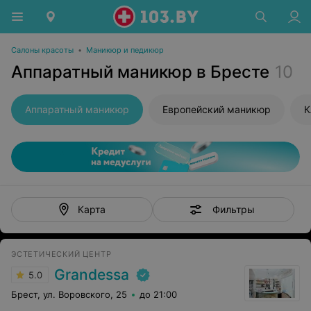
Салоны красоты
•
Маникюр и педикюр
Аппаратный маникюр в Бресте
10
Аппаратный маникюр
Европейский маникюр
К
Фильтры
Карта
ЭСТЕТИЧЕСКИЙ ЦЕНТР
Grandessa
5.0
Брест, ул. Воровского, 25
до 21:00