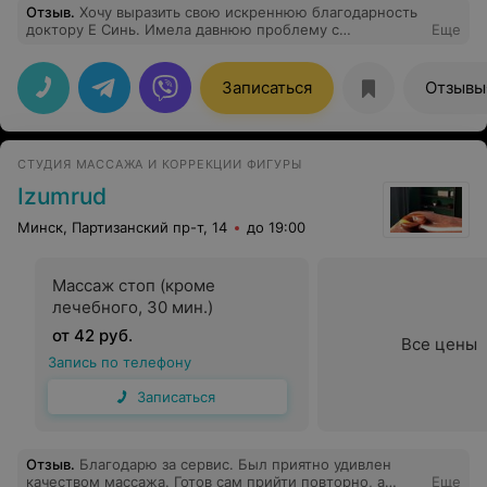
Отзыв
.
Хочу выразить свою искреннюю благодарность
доктору Е Синь. Имела давнюю проблему с
Еще
ротаторной манжетой плеча, использовала различные
методы ее лечения, но не достигла желаемого
результата. И также был острый ахиллобурсит. После
Записаться
Отзывы
первого приема (иглоукалывание и электропунктура) у
доктора Е Синь мне сразу стало же лучше (
уменьшился болевой синдром и увеличился объем
движений в плече). Доктор Е Синь очень тщательно
СТУДИЯ МАССАЖА И КОРРЕКЦИИ ФИГУРЫ
подходит к сбору анамнеза пациента, внимательный,
приятный в общении. Благодарю центр Эксперт+, что
Izumrud
благодаря международному сотрудничеству мы имеем
возможность обратиться к Магистру акупунктуры
Минск, Партизанский пр-т, 14
до 19:00
(редкому специалисту высокого класса). Очень
рекомендую.
Массаж стоп (кроме
лечебного, 30 мин.)
от 42 руб.
Все цены
Запись по телефону
Записаться
Отзыв
.
Благодарю за сервис. Был приятно удивлен
качеством массажа. Готов сам прийти повторно, а
Еще