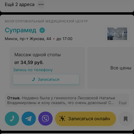
Ещё 2 адреса
МНОГОПРОФИЛЬНЫЙ МЕДИЦИНСКИЙ ЦЕНТР
Супрамед
Минск, пр-т Жукова, 44
до 17:00
Массаж одной стопы
от 34,59 руб.
Все цены
Запись по телефону
Записаться
Отзыв
.
Недавно была у гинеколога Лисовской Натальи
Владимировны и хочу сказать, что очень довольна! С
Еще
первых минут она создала атмосферу, в которой я
чувствовала себя комфортно и спокойно. Наталья
Владимировна внимательно выслушала все мои
Записаться онлайн
вопросы и сразу же объяснила, как будет проходить
установка спирали. Доктор была очень
профессиональной и доброжелательной, что, конечно,