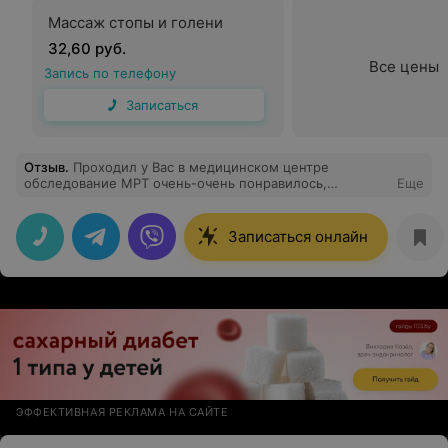
Массаж стопы и голени
32,60 руб.
Все цены
Запись по телефону
Записаться
Отзыв
.
Проходил у Вас в медицинском центре
обследование МРТ очень-очень понравилось,
Еще
персонал, а именно Анастасия Васильевна и Ашукевич
Светлана Петровна отзывчивые, вежливые,
профессионалы в своем деле. Большое спасибо за все
Записаться онлайн
хорошее. Если есть возможность отметьте
материально. С уважением к Вам!
ЭФФЕКТИВНАЯ РЕКЛАМА НА САЙТЕ