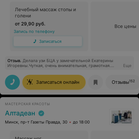
Лечебный массаж стопы и
голени
от 29,90 руб.
Все цены
Запись по телефону
Записаться
Отзыв
.
Делала узи БЦА у замечательной Екатерины
Игоревны.Чуткая, очень внимательная, грамотная.
Еще
Врач от Бога. Делаю узи только у неё. Благодарю от
всей души!
152
Записаться онлайн
Отзывы
МАСТЕРСКАЯ КРАСОТЫ
Алтадеан
Минск, пр-т Газеты Правда, 30
до 18:00
Массаж ног