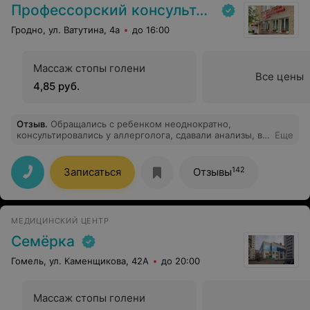
Профессорский консультативный центр г. Гродно
Гродно, ул. Ватутина, 4а
до 16:00
Массаж стопы голени
Все цены
4,85 руб.
Отзыв
.
Обращались с ребенком неоднократно,
консультировались у аллерголога, сдавали анализы, в
Еще
том числе панель ингаляционных аллергенов,
результаты на следующий день. Всё быстро,
качественно. Цены доступные. Осталась довольна.
142
Записаться
Отзывы
МЕДИЦИНСКИЙ ЦЕНТР
Семёрка
Гомель, ул. Каменщикова, 42А
до 20:00
Массаж стопы голени