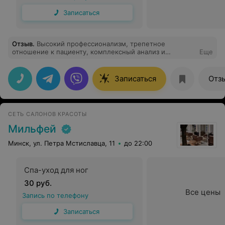
Записаться
Отзыв
.
Высокий профессионализм, трепетное
отношение к пациенту, комплексный анализ и
Еще
действенные рекомендации! В целом обстановка в
клинике очень понравилась, ресепшионисты
вежливые, сотрудники клиники корректно общаются, в
Записаться
Отз
клинике чисто, свежо и очень комфортно находится.
СЕТЬ САЛОНОВ КРАСОТЫ
Мильфей
Минск, ул. Петра Мстиславца, 11
до 22:00
Спа-уход для ног
30 руб.
Все цены
Запись по телефону
Записаться