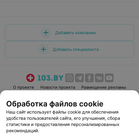
Добавить компанию
Добавить специалиста
О проекте
Новости проекта
Размещение рекламы
Медицинский маркетинг
Публичный договор
Обработка файлов cookie
Пользовательское соглашение
Способы оплаты
Наш сайт использует файлы cookie для обеспечения
Вакансии
Партнеры
удобства пользователей сайта, его улучшения, сбора
Написать руководителю 103.by
статистики и предоставления персонализированных
рекомендаций.
Написать в поддержку