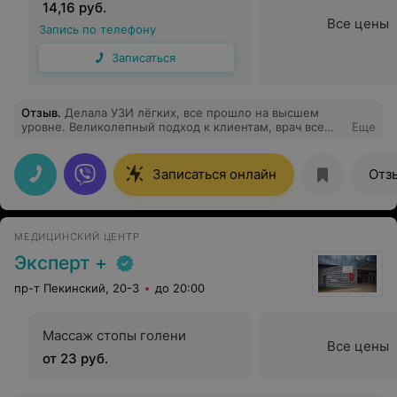
14,16 руб.
Все цены
Запись по телефону
Записаться
Отзыв
.
Делала УЗИ лёгких, все прошло на высшем
уровне. Великолепный подход к клиентам, врач все
Еще
корректно объяснил, спокойный, вежливый, ну просто
умничка, побольше бы нам таких приятных
специалистов и наша нация было бы здоровая.
Записаться онлайн
Отз
Посещала много частных клиник, впечатление
оставалось ужасное, но здесь работают действительно
по высшему разряду. Огромное спасибо девочкам с
регистратуры, вежливые, корректные, спокойно
МЕДИЦИНСКИЙ ЦЕНТР
объясняют, без агрессии, с улыбкой. Просто молодцы!
Эксперт +
пр-т Пекинский, 20-3
до 20:00
Массаж стопы голени
Все цены
от 23 руб.