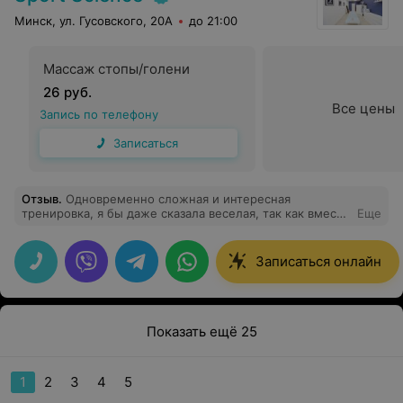
университетскую клинику.
Минск, ул. Гусовского, 20А
до 21:00
Массаж стопы/голени
26 руб.
Все цены
Запись по телефону
Записаться
Отзыв
.
Одновременно сложная и интересная
тренировка, я бы даже сказала веселая, так как вместо
Еще
перерыва между подходами я попробовала
балансборд, очень необычно и затягивающе. А тренер
кроме того что отлично балансирует, еще и
Записаться онлайн
умудряется одновременно жонглировать. Отличная
мотивация!
Показать ещё 25
1
2
3
4
5