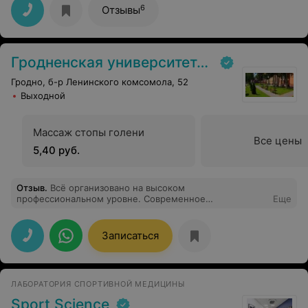
Большое спасибо за консультацию и быстрый ответ
6
Отзывы
Гродненская университетская клиника
Гродно, б-р Ленинского комсомола, 52
Выходной
Массаж стопы голени
Все цены
5,40 руб.
Отзыв
.
Всё организовано на высоком
профессиональном уровне. Современное
Еще
медицинское оборудование, опытный
квалифицированный персонал, комфортные условия
для пациентов – всё это способствовало
Записаться
положительному впечатлению о прохождении курса
обследования. Если возникнет необходимость ещё раз
обратиться - несомненно, выберу данную клинику. И
всем своим знакомым, друзьям обязательно
ЛАБОРАТОРИЯ СПОРТИВНОЙ МЕДИЦИНЫ
порекомендую при необходимости обратиться за
медицинской помощью в Гродненскую
Sport Science