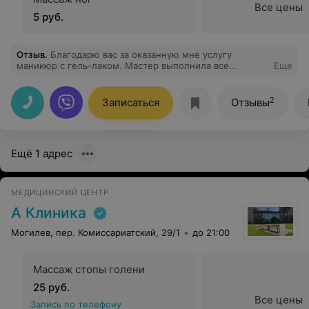
Все цены
5 руб.
Отзыв
.
Благодарю вас за оказанную мне услугу
маникюр с гель-лаком. Мастер выполнила все
Еще
аккуратно, идеально обработали мне кутикулу,
помогли определиться с цветом лака. Теперь я рада и
любуюсь своими красивыми ногтями.
2
Записаться
Отзывы
Ещё 1 адрес
МЕДИЦИНСКИЙ ЦЕНТР
А Клиника
Могилев, пер. Комиссариатский, 29/1
до 21:00
Массаж стопы голени
25 руб.
Все цены
Запись по телефону