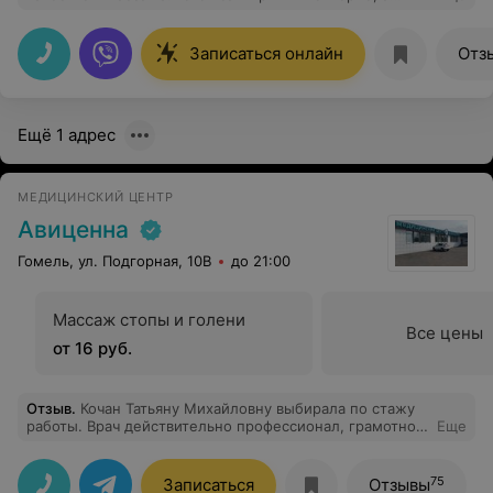
также могу рекомендовать другим.
Записаться онлайн
Отз
Ещё 1 адрес
МЕДИЦИНСКИЙ ЦЕНТР
Авиценна
Гомель, ул. Подгорная, 10В
до 21:00
Массаж стопы и голени
Все цены
от 16 руб.
Отзыв
.
Кочан Татьяну Михайловну выбирала по стажу
работы. Врач действительно профессионал, грамотное
Еще
лечение и необходимые к нему рекомендации. Только
положительный отзыв от посещения!
75
Записаться
Отзывы