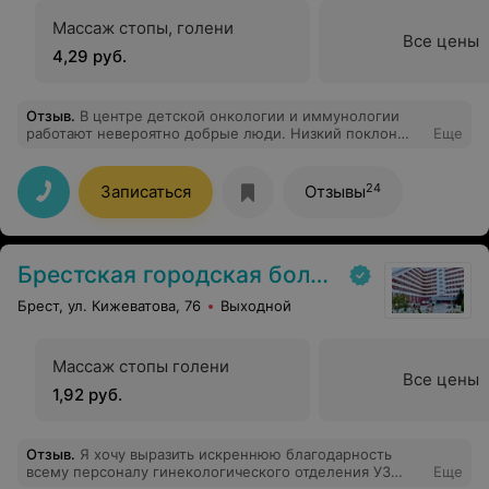
Массаж стопы, голени
Все цены
4,29 руб.
Отзыв
.
В центре детской онкологии и иммунологии
работают невероятно добрые люди. Низкий поклон
Еще
врачам и всему персоналу младшему отделения. Елена
Юрьевна Левшукова-Кристал, Кочубинский Дмитрий
Витальевич, Алешкевич Светлана Николаевна - врачи
24
Записаться
Отзывы
от Бога. Это центр,где тебя всегда встречают с
улыбкой и добротой, несмотря на большой поток
пациентов.
Брестская городская больница № 1
Брест, ул. Кижеватова, 76
Выходной
Массаж стопы голени
Все цены
1,92 руб.
Отзыв
.
Я хочу выразить искреннюю благодарность
всему персоналу гинекологического отделения УЗ
Еще