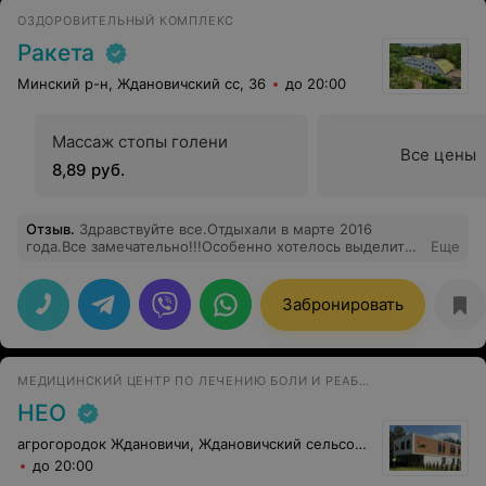
очень помогло. После процедуры она дала мне
ОЗДОРОВИТЕЛЬНЫЙ КОМПЛЕКС
несколько полезных советов и ответила на все мои
вопросы. Огромное спасибо Лисовской за её заботу и
Ракета
профессионализм.
Минский р-н, Ждановичский сс, 36
до 20:00
Массаж стопы голени
Все цены
8,89 руб.
Отзыв
.
Здравствуйте все.Отдыхали в марте 2016
года.Все замечательно!!!Особенно хотелось выделить
Еще
администратора столовой Валентину Михайловну и
горничную 2 корпуса.Одна просьба:поставьте
пожалуйста банкомат. Очень неудобно ходить в
Забронировать
Белорусочку.Спасибо большое за отдых!!!
МЕДИЦИНСКИЙ ЦЕНТР ПО ЛЕЧЕНИЮ БОЛИ И РЕАБИЛИТАЦИИ
НЕО
агрогородок Ждановичи, Ждановичский сельсовет, 105
до 20:00