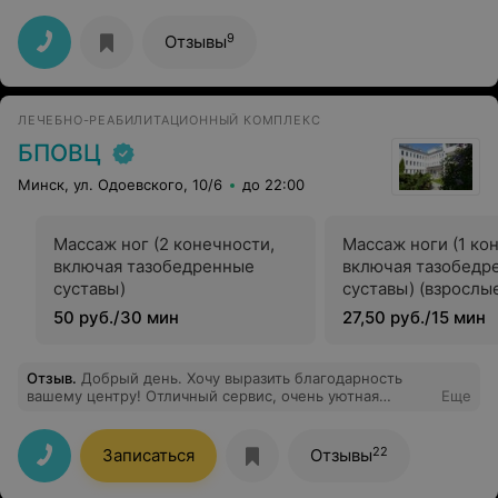
"Брестская городская больница №1" за высокий
профессионализм, чуткость и внимательное
отношение. Огромное спасибо моему лечащему врачу
9
Отзывы
— Анатолию Михайловичу за проведённую операцию,
за внимательность и профессионализм, а также
старшей медицинской сестре Валентине
Владимировне за внимательность, доброту и
ЛЕЧЕБНО-РЕАБИЛИТАЦИОННЫЙ КОМПЛЕКС
отзывчивость. Весь коллектив отделения работает
слаженно, как единый механизм. Спасибо всему
БПОВЦ
коллективу отделения: процедурным и постовым
медсёстрам за круглосуточную заботу, санитаркам за
Минск, ул. Одоевского, 10/6
до 22:00
чистоту, а заведующей отделением Ирине Васильевне
— за создание такой отличной команды. Желаю вам
крепкого здоровья и благодарных пациентов!
Массаж ног (2 конечности,
Массаж ноги (1 ко
включая тазобедренные
включая тазобедр
суставы)
суставы) (взрослы
50 руб./30 мин
27,50 руб./15 мин
Отзыв
.
Добрый день. Хочу выразить благодарность
вашему центру! Отличный сервис, очень уютная
Еще
атмосфера, вежливый, доброжелательный персонал,
компетентные опытные врачи. Спасибо.
22
Записаться
Отзывы