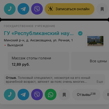
Платин, пока не вижу альтернативы. Мастер Виктория
профессионал высокого уровня, терпеливый и
Записаться онлайн
кропотливый специалист, спасибо ей за внимание и
мастерство.
ГОСУДАРСТВЕННОЕ УЧРЕЖДЕНИЕ
ГУ «Республиканский научно-практический центр медицинской экспертизы и реабилитаци»
Минский р-н, д. Аксаковщина, ул. Речная, 1
Выходной
Массаж стопы голени
Все цены
12,89 руб.
Отзыв
.
Толковый специалист, несмотря на его юный
врачебной возраст, заткнет за пояс очень многих
Еще
опытных травматологов. Обследовал колено минут 15,
проводя всякие тесты. В итоге проблема в
тазобедренном суставе, и боль в колене пропала. Хотя
238
Отзывы
казалось бы, болит в колене, а проблема в тазу.
Однозначно рекомендую