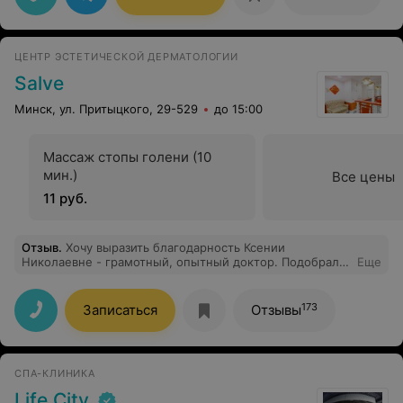
ЦЕНТР ЭСТЕТИЧЕСКОЙ ДЕРМАТОЛОГИИ
Salve
Минск, ул. Притыцкого, 29-529
до 15:00
Массаж стопы голени (10
мин.)
Все цены
11 руб.
Отзыв
.
Хочу выразить благодарность Ксении
Николаевне - грамотный, опытный доктор. Подобрали
Еще
лечение, при необходимости , корректируется, всегда
отзывчива и доброжелательна, никогда не
«запугивает» ( с другими докторами бывало такое),
173
Записаться
Отзывы
поясняет причины и варианты минимизации
рецидивов. Очень приятная атмосфера и внимательный
подход, высокая квалификация оказания помощи.
Однозначно рекомендую!
СПА-КЛИНИКА
Life City