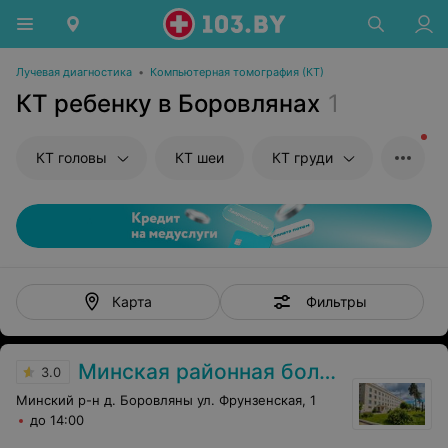
Лучевая диагностика
•
Компьютерная томография (КТ)
КТ ребенку в Боровлянах
1
КТ головы
КТ шеи
КТ груди
Фильтры
Карта
Минская районная больница
3.0
Минский р-н д. Боровляны ул. Фрунзенская, 1
до 14:00