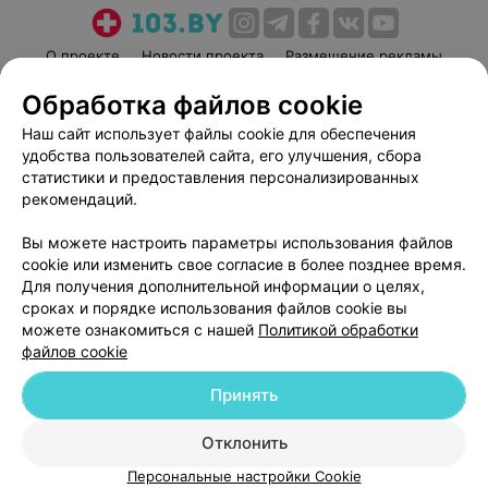
О проекте
Новости проекта
Размещение рекламы
Медицинский маркетинг
Публичный договор
Обработка файлов cookie
Пользовательское соглашение
Способы оплаты
Наш сайт использует файлы cookie для обеспечения
Вакансии
Партнеры
удобства пользователей сайта, его улучшения, сбора
статистики и предоставления персонализированных
Написать руководителю 103.by
рекомендаций.
Написать в поддержку
Персональные настройки cookie
Вы можете настроить параметры использования файлов
cookie или изменить свое согласие в более позднее время.
Обработка персональных данных
Для получения дополнительной информации о целях,
сроках и порядке использования файлов cookie вы
можете ознакомиться с нашей
Политикой обработки
файлов cookie
Принять
© 2026 ООО «Артокс Лаб», УНП 191700409
| 220012, Республика Беларусь,
Отклонить
г. Минск, улица Толбухина, 2, пом. 16 | help@103.by
Персональные настройки Cookie
Служба поддержки
+375 291212755