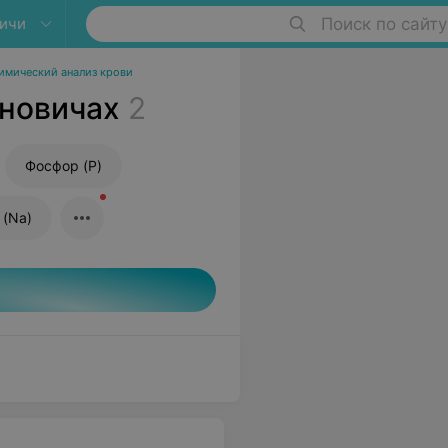
ичи
Поиск по сайту
имический анализ крови
ановичах
2
Фосфор (P)
 (Na)