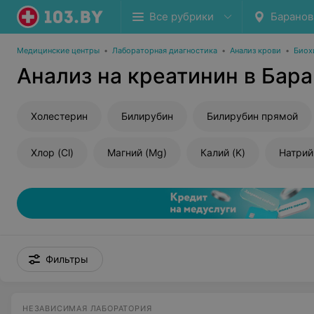
Все рубрики
Баранов
Медицинские центры
•
Лабораторная диагностика
•
Анализ крови
•
Биох
Анализ на креатинин в Бар
Холестерин
Билирубин
Билирубин прямой
Хлор (Cl)
Магний (Mg)
Калий (K)
Натрий
Фильтры
НЕЗАВИСИМАЯ ЛАБОРАТОРИЯ