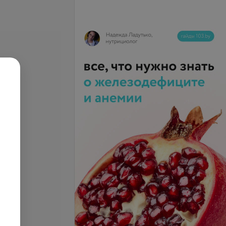
ация в моче
Кальций-креатининовое
на
соотношение
4,53 руб.