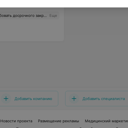
е же грубое отношение было и к другим пациентам. Также удивлен списком необходимого для проведения процедуры (лейкопластырь катушечный, салфетки 16/12 #10, стерильные перчатки и т.д.), неужели страховка не может покрыть данные расходы?
Еще
Добавить компанию
Добавить специалиста
Новости проекта
Размещение рекламы
Медицинский маркети