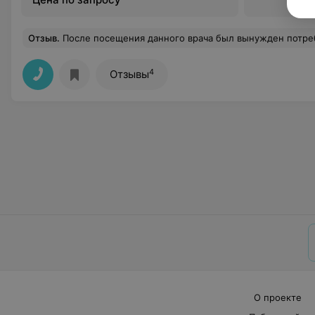
Отзыв
.
После посещения данного врача был вынужден потребовать досрочного закрытия листка нетрудоспособности (после процедуры лист был закрыт на вторые сутки) по причине хамского, грубого и неуважительного отношения к пациенту. С первого приема и врач, и медсестра вели себя непонятно и грубо (время операции назначили на 8.30, но фактически указали в направлении явку в 11.30, явился ко времени, в итоге ждал более 40 минут, следующий прием был аналогичный, ни разу не приняли в установленное время), в то же время на повышенных тонах вели все приемы. Тако
4
Отзывы
О проекте