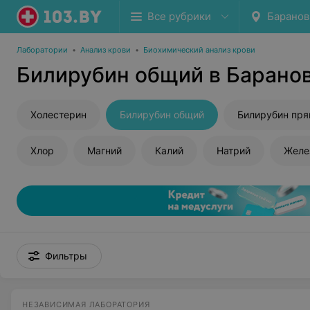
Все рубрики
Баранов
Лаборатории
•
Анализ крови
•
Биохимический анализ крови
Билирубин общий в Барано
Холестерин
Билирубин общий
Билирубин пр
Хлор
Магний
Калий
Натрий
Желе
Фильтры
НЕЗАВИСИМАЯ ЛАБОРАТОРИЯ