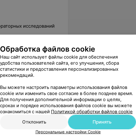
ораторных исследований
Все цены
Обработка файлов cookie
Наш сайт использует файлы cookie для обеспечения
удобства пользователей сайта, его улучшения, сбора
чиво, быстро и качественно! Мне очень понравилось, теперь делать анализы только сюда!
Еще
статистики и предоставления персонализированных
рекомендаций.
Вы можете настроить параметры использования файлов
cookie или изменить свое согласие в более позднее время.
Для получения дополнительной информации о целях,
Все адреса
сроках и порядке использования файлов cookie вы можете
ознакомиться с нашей
Политикой обработки файлов cookie
Отклонить
Принять
иклиника
Персональные настройки Cookie