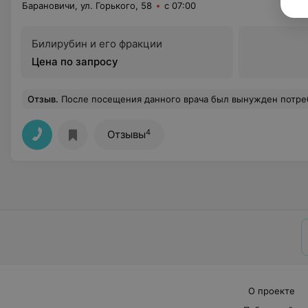
Барановичи, ул. Горького, 58
с 07:00
Билирубин и его фракции
Цена по запросу
Отзыв
.
После посещения данного врача был вынужден потребовать досрочного закрытия листка нетрудоспособности (после процедуры лист был закрыт на вторые сутки) по причине хамского, грубого и неуважительного отношения к пациенту. С первого приема и врач, и медсестра вели себя непонятно и грубо (время операции назначили на 8.30, но фактически указали в направлении явку в 11.30, явился ко времени, в итоге ждал более 40 минут, следующий прием был аналогичный, ни разу не приняли в установленное время), в то же время на повышенных тонах вели все приемы. Тако
4
Отзывы
О проекте