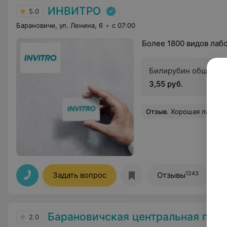
ИНВИТРО
5.0
Барановичи, ул. Ленина, 6
с 07:00
Более 1800 видов лаб
Билирубин общий
3,55 руб.
Отзыв
.
Хорошая лаборатория!!! Вежливый персонал, всё грамотно, доход
1243
Задать вопрос
Отзывы
Барановичская центральная пол
2.0