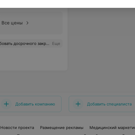
Все цены
е же грубое отношение было и к другим пациентам. Также удивлен списком необходимого для проведения процедуры (лейкопластырь катушечный, салфетки 16/12 #10, стерильные перчатки и т.д.), неужели страховка не может покрыть данные расходы?
Еще
Добавить компанию
Добавить специалиста
Новости проекта
Размещение рекламы
Медицинский маркети