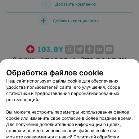
Добавить компанию
Добавить специалиста
О проекте
Новости проекта
Размещение рекламы
Медицинский маркетинг
Публичный договор
Обработка файлов cookie
Пользовательское соглашение
Способы оплаты
Наш сайт использует файлы cookie для обеспечения
Вакансии
Партнеры
удобства пользователей сайта, его улучшения, сбора
статистики и предоставления персонализированных
Написать руководителю 103.by
рекомендаций.
Написать в поддержку
Персональные настройки cookie
Вы можете настроить параметры использования файлов
cookie или изменить свое согласие в более позднее время.
Обработка персональных данных
Для получения дополнительной информации о целях,
сроках и порядке использования файлов cookie вы
можете ознакомиться с нашей
Политикой обработки