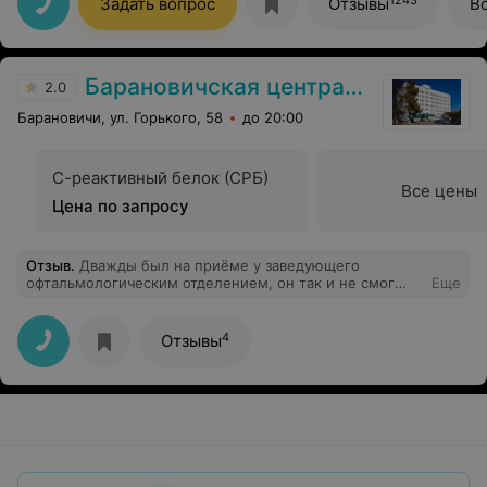
Задать вопрос
Отзывы
В
Барановичская центральная поликлиника
2.0
Барановичи, ул. Горького, 58
до 20:00
С-реактивный белок (СРБ)
Все цены
Цена по запросу
Отзыв
.
Дважды был на приёме у заведующего
офтальмологическим отделением, он так и не смог
Еще
достать сорину из глаза. Сказал: идите в платную, там
за деньги точно достанут.
4
Отзывы