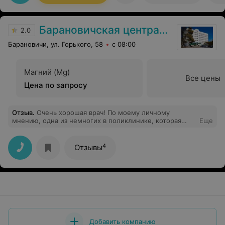
Барановичская центральная поликлиника
2.0
Барановичи, ул. Горького, 58
с 08:00
Магний (Mg)
Все цены
Цена по запросу
Отзыв
.
Очень хорошая врач! По моему личному
мнению, одна из немногих в поликлинике, которая
Еще
относиться к своим пациентам с реальным желанием
помочь! Особенно, когда видно, что пациент
испытывает безнадежность в своем заболевании, она
4
Отзывы
никогда не сдается, а ищит причину, что бы помочь!
Всегда приятно прийти к данному специалисту на
приём! Спасибо большое за ее труд и помощь...
Добавить компанию