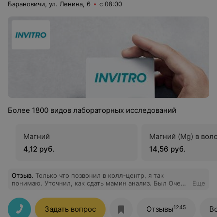
Барановичи, ул. Ленина, 6
с 08:00
Более 1800 видов лабораторных исследований
Магний
Магний (Mg) в вол
4,12 руб.
14,56 руб.
Отзыв
.
Только что позвонил в колл-центр, я так
понимаю. Уточнил, как сдать мамин анализ. Был Очень
Еще
приятно удивлён компетентностью оператора! Всё
рассказала девушка, и очень подробно. Спасибо!
1245
Задать вопрос
Отзывы
В