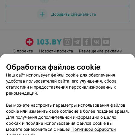
Добавить специалиста
О проекте
Новости проекта
Размещение рекламы
Медицинский маркетинг
Публичный договор
Обработка файлов cookie
Пользовательское соглашение
Способы оплаты
Наш сайт использует файлы cookie для обеспечения
Вакансии
Партнеры
удобства пользователей сайта, его улучшения, сбора
Написать руководителю 103.by
статистики и предоставления персонализированных
рекомендаций.
Написать в поддержку
Персональные настройки cookie
Вы можете настроить параметры использования файлов
Обработка персональных данных
cookie или изменить свое согласие в более позднее время.
Для получения дополнительной информации о целях,
сроках и порядке использования файлов cookie вы
можете ознакомиться с нашей
Политикой обработки