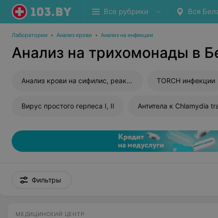
Все рубрики
Вся Бел
Лаборатории
•
Анализ крови
•
Анализ на инфекции
Анализ на трихомонады в Б
Анализ крови на сифилис, реакция Вассермана (RW)
TORCH инфекции
Вирус простого герпеса I, II
Антитела к Chlamydia tr
Фильтры
МЕДИЦИНСКИЙ ЦЕНТР