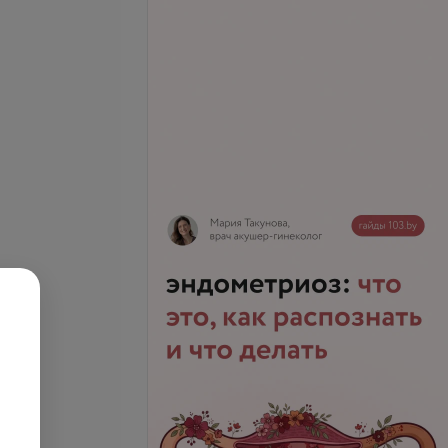
ада (Trichomonas
Трихомонада (Trichomonas
), определение ДНК
vaginalis), определение ДНК
 простате, эякуляте
.
21,46 руб.