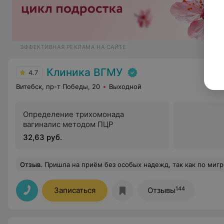
ЭФФЕКТИВНАЯ РЕКЛАМА НА САЙТЕ
Клиника ВГМУ
4.7
Витебск, пр-т Победы, 20
Выходной
Определение трихомонада
вагиналис методом ПЦР
32,63 руб.
Отзыв
.
Пришла на приём без особых надежд, так как по мигрени не могла найти врача уже много лет. Но могу сказать, что качество образа жизни значительно изменилось посл
144
Записаться
Отзывы