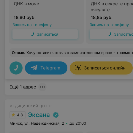
ДНК в моче
ДНК в секрете про
эякуляте
18,80 руб.
18,85 руб.
Запись по телефону
Запись по телефону
Записаться
Записать
Отзыв
.
Хочу оставить отзыв о замечательном враче - травмотологе-ортопеде Тарасавец Елене Анатольевне. Обращалась к ней не раз и всегда получала высокопрофессиональную помощь. У неё лёгкая рука - блокады, уколы проводит точно и действенно. Боль ушла. Появилась энергия. Я благодарна ей за лечение
Telegram
Записаться онлайн
Ещё 1 адрес
МЕДИЦИНСКИЙ ЦЕНТР
Эксана
4.8
Минск, ул. Надеждинская, 2
до 20:00