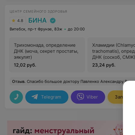
ЦЕНТР СЕМЕЙНОГО ЗДОРОВЬЯ
БИНА
4.8
Витебск, пр-т Фрунзе, 83ж
до 20:00
Трихомонада, определение
Хламидии (Chlamyd
ДНК (моча, секрет простаты,
trachomatis), опре
эякулят)
ДНК (соскоб, СМЖ
12,02 руб.
23,24 руб.
Отзыв
.
Спасибо большое доктору Павленко Александру Валентиновичу! 13 марта 2025 он провел мне операцию верхняя блефаропластика. Сегодня снял швы, и я не могу нарадоваться, как это красиво! Взгляд лёгкий, открытый, молодой! Мне 39 лет, хотя уже давно хотела сделать эту операцию, все откладывала... Пока не могу привыкнуть к новой себе, очень красиво! Операция прошла легко, по стоимост
Telegram
Viber
Записать