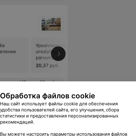
ia
Уреаплазма (Ureaplasma
Трихомон
деление
urealyticum/Ureaplasma
vaginalis
)
parvum), определение ДНК
в секрете
20,37 руб.
23,68 руб
и совсем недорого. Если Вы давно мечтаете об этом, то не откладывайте на завтра. Всем здоровья и красоты! Спасибо чудесному доктору, настоящему специалисту!
Еще
Обработка файлов cookie
ся
Наш сайт использует файлы cookie для обеспечения
удобства пользователей сайта, его улучшения, сбора
статистики и предоставления персонализированных
рекомендаций.
Вы можете настроить параметры использования файлов