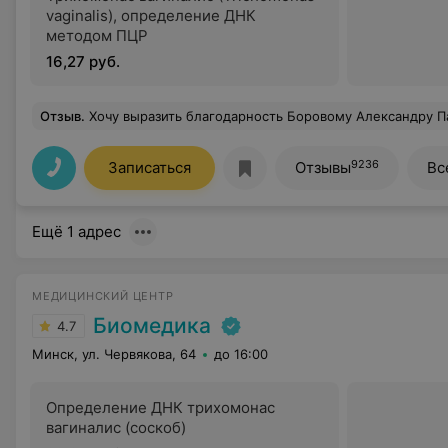
vaginalis), определение ДНК
методом ПЦР
16,27 руб.
Отзыв
.
Хочу выразить благодарность Боровому Александру Павловичу! Моя мама делала у этого специалиста ФГДС, очень приятные впечатления. Сама про
9236
Записаться
Отзывы
Вс
Ещё 1 адрес
МЕДИЦИНСКИЙ ЦЕНТР
Биомедика
4.7
Минск, ул. Червякова, 64
до 16:00
Определение ДНК трихомонас
вагиналис (соскоб)