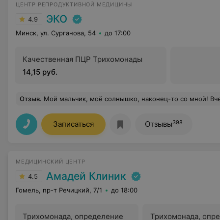
ЦЕНТР РЕПРОДУКТИВНОЙ МЕДИЦИНЫ
ЭКО
4.9
Минск, ул. Сурганова, 54
до 17:00
Качественная ПЦР Трихомонады
14,15 руб.
Отзыв
.
Мой мальчик, моё солнышко, наконец-то со мной! Вчера родился мой сынок, абсолютно здоровый и невероятно красивый. 3200 граммов и 53 см счастья, которое теперь дышит рядышком. Вся моя беременность, наступившая со второй попытки, — это ваша заслуга. От всего моего наполненного любовью сердца благодарю каждого сотрудника це
398
Записаться
Отзывы
МЕДИЦИНСКИЙ ЦЕНТР
Амадей Клиник
4.5
Гомель, пр-т Речицкий, 7/1
до 18:00
Трихомонада, определение
Трихомонада, опр