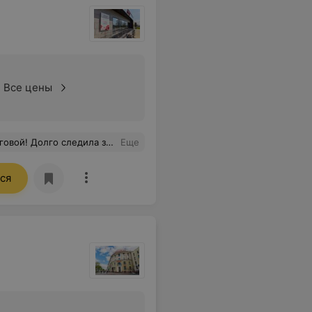
Все цены
 пеерносится спокойно. А результат - просто светлая, ровная кожа ног без сосудиков, без сеточек и звездочек.
Еще
ся