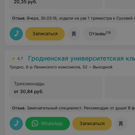
20,35 руб.
Отзыв
.
Вчера, 30.03.16, ходили на узи 1 триместра к Суховей Айне Джалаловне в Мед. центр Биомедика! Хочу сказать ей большое спасибо и порекомендовать как отличного врача! Нам Очень понравилось!!! Начиная со входа - очень вежливые администраторы на ресепшене. Мы приехали на час раньше и приготовились уже ждать (мы приехали из другого города), но нас сразу приняли, за что отдельное спасибо! Суховей сначала внимательно нас осмотрела, несколько раз все измерила, наделала фотографий нашего малыша (на это всё смотрел муж), а потом повернула монитор ко мне и показала как наша малышка двигается, рассказала как мы развиваемся, сказала что всё хорошо, отв
116
Записаться
Отзывы
Гродненская университетская кл
4.7
Гродно, б-р Ленинского комсомола, 52
Выходной
Трихомонады
от 30,84 руб.
Отзыв
.
Замечательный специалист. Рекомендую от души! В феврале 2023 года была операция на груди. Врач очень внимательный, с чувс
WhatsApp
Записаться