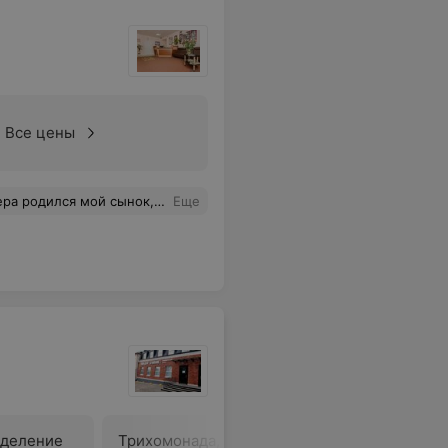
Все цены
нтра! Ваш титанический труд, терпение и знания подарили мне главное чудо в жизни. Низкий вам поклон. Вы творите самые важные дела на земле!
Еще
еделение
Трихомонада, определение