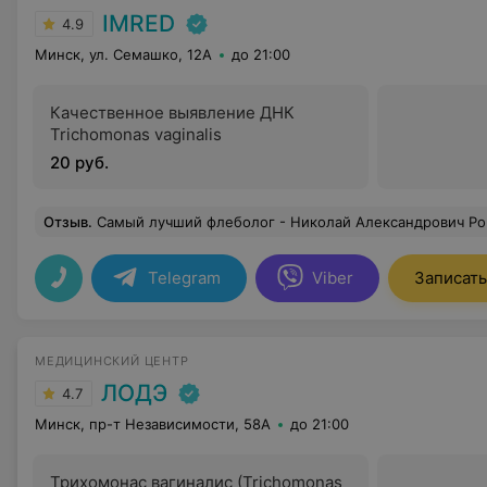
IMRED
4.9
Минск, ул. Семашко, 12А
до 21:00
Качественное выявление ДНК
Trichomonas vaginalis
20 руб.
Отзыв
.
Самый лучший флеболог - Николай Александрович Роговой! Долго следила за результатами его работы, и вот сделала Клакс в Имрэде у доктора! Мои сосудистые сеточки исчезли. Лазер практически безболезненный, хотя пугал меня долгое время. В результате процедура
Telegram
Viber
Записать
МЕДИЦИНСКИЙ ЦЕНТР
ЛОДЭ
4.7
Минск, пр-т Независимости, 58А
до 21:00
Трихомонас вагиналис (Trichomonas