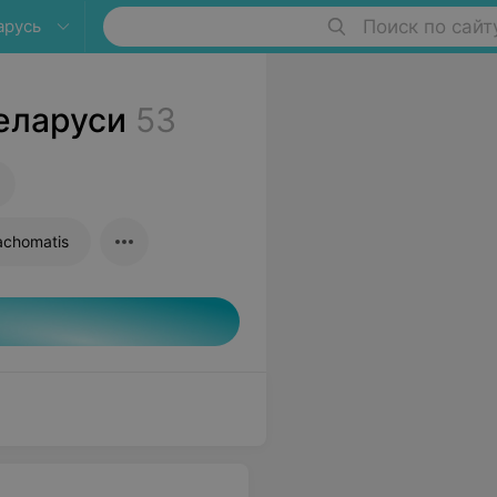
арусь
Поиск по сайт
еларуси
53
achomatis