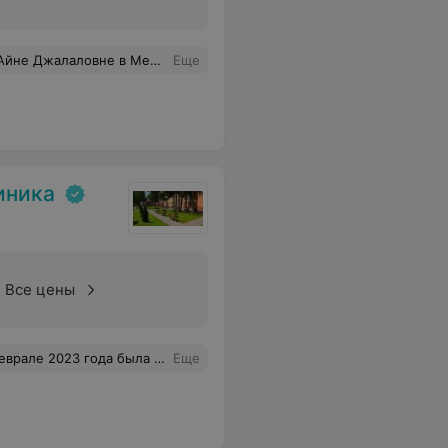
етила на все вопросы, сказала что больше всего похожа на девочку, точно на этом сроке определить довольно сложно. Хоть УЗИ и черно-белое, но качество просто шикарное! В общем мы с мужем остались довольны! Побольше бы таких хороших врачей как Суховей! Спасибо ей огромное!
Еще
иника
Все цены
твом юмора) Операция выполнена быстро и качественно.
Еще