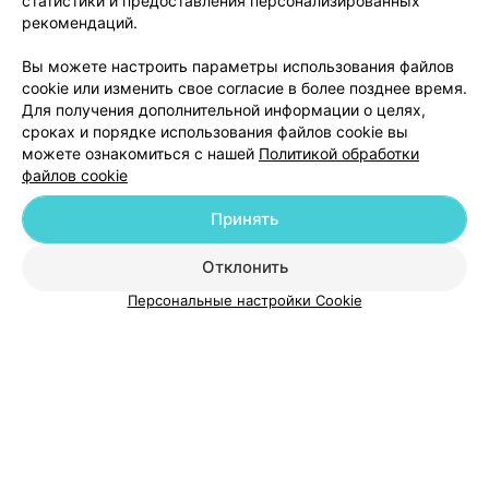
статистики и предоставления персонализированных
рекомендаций.
Добавить компанию
Вы можете настроить параметры использования файлов
cookie или изменить свое согласие в более позднее время.
Добавить специалиста
Для получения дополнительной информации о целях,
сроках и порядке использования файлов cookie вы
можете ознакомиться с нашей
Политикой обработки
файлов cookie
Принять
О проекте
Новости проекта
Размещение рекламы
Отклонить
Медицинский маркетинг
Публичный договор
Пользовательское соглашение
Способы оплаты
Персональные настройки Cookie
Вакансии
Партнеры
Написать руководителю 103.by
Написать в поддержку
Персональные настройки cookie
Обработка персональных данных