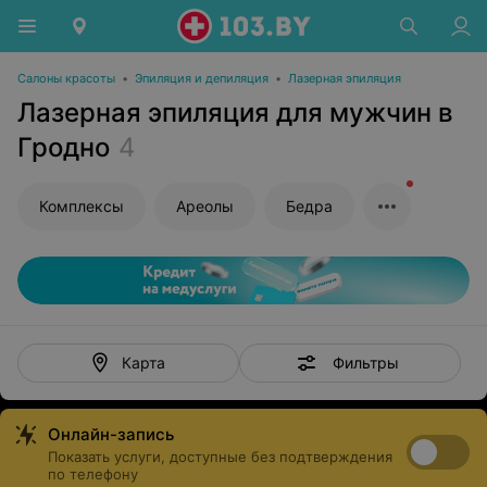
Салоны красоты
•
Эпиляция и депиляция
•
Лазерная эпиляция
Лазерная эпиляция для мужчин в
Гродно
4
Комплексы
Ареолы
Бедра
Фильтры
Карта
Онлайн-запись
Показать услуги, доступные без подтверждения
по телефону