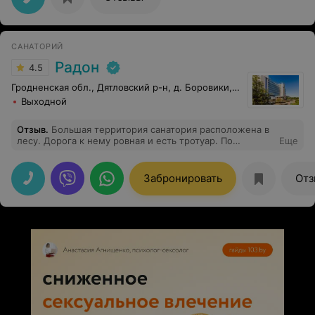
баллов.
САНАТОРИЙ
Радон
4.5
Гродненская обл., Дятловский р-н, д. Боровики, 10
Выходной
Отзыв
.
Большая территория санатория расположена в
лесу. Дорога к нему ровная и есть тротуар. По
Еще
сторонам часто расположены лавочки и беседки для
отдыха и мангалы. В пруду плавают лебеди и утки,
рыбы нет. В лесу собираем грибы, есть лисички.
Забронировать
Отз
Много фонтанов и фигурок из кустов. Что касается
самих зданий, но они совершенно новые, помещения
чистые, есть часовня и парковка.