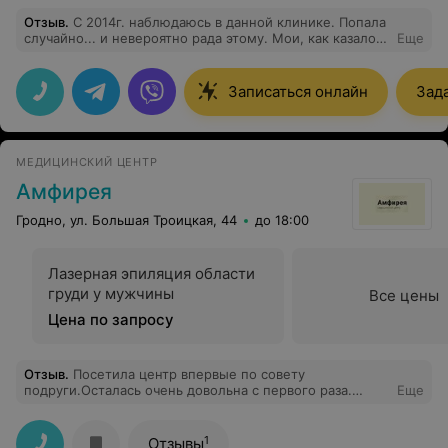
Отзыв
.
С 2014г. наблюдаюсь в данной клинике. Попала
случайно... и невероятно рада этому. Мои, как казалось
Еще
мне на тот момент, глобальные проблемы со
здоровьем решились без потерь) Компетентные,
внимательные врачи, вникающие в суть проблемы,
Записаться онлайн
Зад
сопереживающие, что редко встретишь в наше время.
Очень высокий уровень обслуживания, решение
любой проблемы женского здоровья.
МЕДИЦИНСКИЙ ЦЕНТР
Амфирея
Гродно, ул. Большая Троицкая, 44
до 18:00
Лазерная эпиляция области
груди у мужчины
Все цены
Цена по запросу
Отзыв
.
Посетила центр впервые по совету
подруги.Осталась очень довольна с первого раза.
Еще
Результат заметили даже все окружающие меня
люди.У кого проблемы с черными точками бегом на
ультрозвуковой пилинг и вы красотка. Персонал 10
1
Отзывы