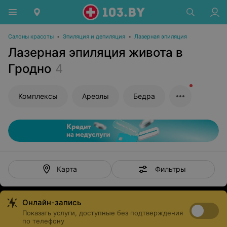
Салоны красоты
•
Эпиляция и депиляция
•
Лазерная эпиляция
Лазерная эпиляция живота в
Гродно
4
Комплексы
Ареолы
Бедра
Фильтры
Карта
Онлайн-запись
Показать услуги, доступные без подтверждения
по телефону