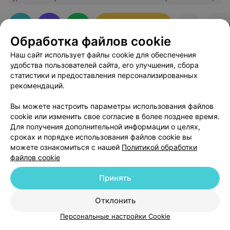
день, кормят хорошо все вкусно хорошо подаётся.
Большое количество разных процедур по разным
видом заболевания. Мед. персонал приятный,
Забронировать
Отз
общительный, дружелюбный. Номер удобный но
Обработка файлов cookie
маловат(тесновато). Прибывания в санатории плавное
и мелодичное. В свободное время можно прогуляться
Наш сайт использует файлы cookie для обеспечения
как по лесном массиву так вдоль водоёма на котором
плавают утки и не прочь полакомиться с ваших рук.
удобства пользователей сайта, его улучшения, сбора
статистики и предоставления персонализированных
рекомендаций.
Добавить компанию
Вы можете настроить параметры использования файлов
cookie или изменить свое согласие в более позднее время.
Для получения дополнительной информации о целях,
Добавить специалиста
сроках и порядке использования файлов cookie вы
можете ознакомиться с нашей
Политикой обработки
файлов cookie
Принять
О проекте
Новости проекта
Размещение рекламы
Отклонить
Медицинский маркетинг
Публичный договор
Персональные настройки Cookie
Пользовательское соглашение
Способы оплаты