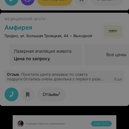
МЕДИЦИНСКИЙ ЦЕНТР
Амфирея
Гродно, ул. Большая Троицкая, 44
Выходной
Лазерная эпиляция живота
Все цены
Цена по запросу
Отзыв
.
Посетила центр впервые по совету
подруги.Осталась очень довольна с первого раза.
Еще
Результат заметили даже все окружающие меня
люди.У кого проблемы с черными точками бегом на
ультрозвуковой пилинг и вы красотка. Персонал 10
1
Отзывы
баллов.