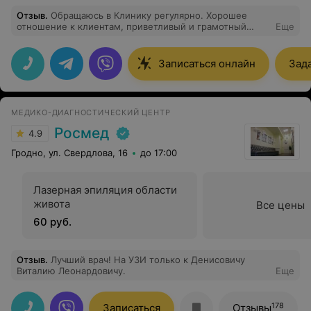
Отзыв
.
Обращаюсь в Клинику регулярно. Хорошее
отношение к клиентам, приветливый и грамотный
Еще
персонал, при посещении специалиста можно
получить ответы на все волнующие вопросы.
Отличный сервис!
Записаться онлайн
Зад
МЕДИКО-ДИАГНОСТИЧЕСКИЙ ЦЕНТР
Росмед
4.9
Гродно, ул. Свердлова, 16
до 17:00
Лазерная эпиляция области
живота
Все цены
60 руб.
Отзыв
.
Лучший врач! На УЗИ только к Денисовичу
Виталию Леонардовичу.
Еще
178
Записаться
Отзывы