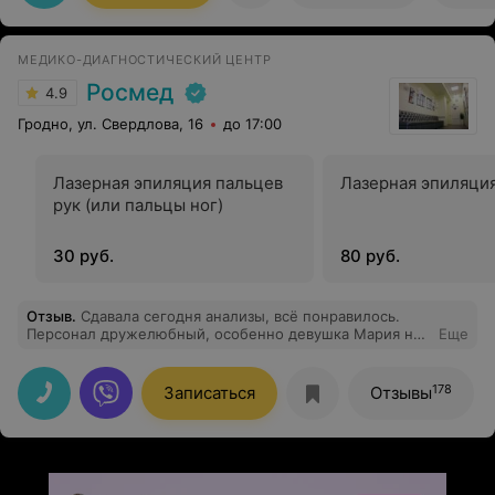
профессионализм в своем деле!!! ЛОДЭ очень
повезло,что в их штате такой специалист)
МЕДИКО-ДИАГНОСТИЧЕСКИЙ ЦЕНТР
Росмед
4.9
Гродно, ул. Свердлова, 16
до 17:00
Лазерная эпиляция пальцев
Лазерная эпиляци
рук (или пальцы ног)
30 руб.
80 руб.
Отзыв
.
Сдавала сегодня анализы, всё понравилось.
Персонал дружелюбный, особенно девушка Мария на
Еще
ресепшене.
178
Записаться
Отзывы