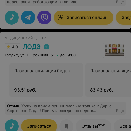
персоналом, работающим в клинике.
Еще
Медрегистраторы приветливые, всегда подберут
удобное время для записи, специалисты высшей
категории.
Записаться онлайн
Зад
МЕДИЦИНСКИЙ ЦЕНТР
ЛОДЭ
4.9
Гродно, ул. Б.Троицкая, 51
до 19:00
Лазерная эпиляция бедер
Лазерная эпиляци
93,51 руб.
83,43 руб.
Отзыв
.
Хожу на прием принципиально только к Дарье
Сергеевне Гирде! Приемы всегда проходят в
Еще
атмосфере трепетного отношения к пациенту,она
самый чуткий,заботливый врач. БЛАГОДАРЮ ее
за колоссальную помощь, за отзывчивость,
9241
Записаться
Отзывы
Все 
за качественное лечение, за врачебную этику и за