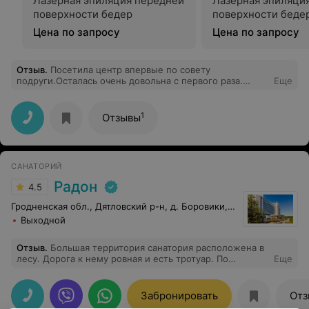
Лазерная эпиляция передней
Лазерная эпиляци
поверхности бедер
поверхности беде
Цена по запросу
Цена по запросу
Отзыв
.
Посетила центр впервые по совету
подруги.Осталась очень довольна с первого раза.
Еще
Результат заметили даже все окружающие меня
люди.У кого проблемы с черными точками бегом на
ультрозвуковой пилинг и вы красотка. Персонал 10
1
Отзывы
баллов.
САНАТОРИЙ
Радон
4.5
Гродненская обл., Дятловский р-н, д. Боровики, 10
Выходной
Отзыв
.
Большая территория санатория расположена в
лесу. Дорога к нему ровная и есть тротуар. По
Еще
сторонам часто расположены лавочки и беседки для
отдыха и мангалы. В пруду плавают лебеди и утки,
рыбы нет. В лесу собираем грибы, есть лисички.
Забронировать
Отз
Много фонтанов и фигурок из кустов. Что касается