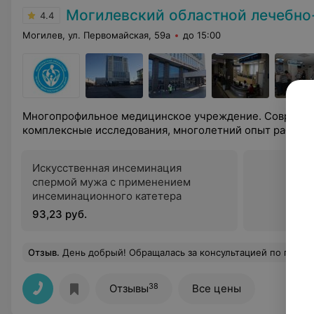
Могилевский областной лечебно-диагн
4.4
Могилев, ул. Первомайская, 59а
до 15:00
Многопрофильное медицинское учреждение. Современ
комплексные исследования, многолетний опыт работы.
Искусственная инсеминация
спермой мужа с применением
инсеминационного катетера
93,23 руб.
Отзыв
.
День добрый! Обращалась за консультацией по поводу результатов анализов и обследования. Спасибо Марии-объ
38
Отзывы
Все цены