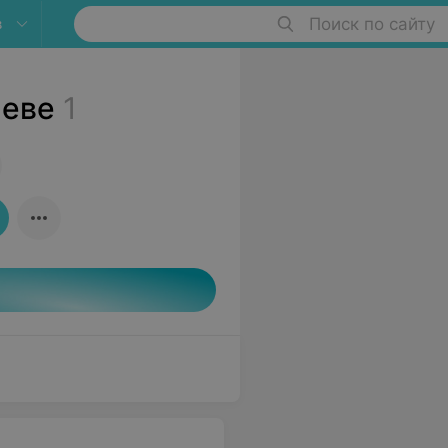
в
Поиск по сайту
леве
1