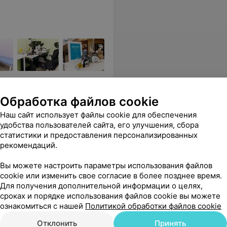
вым оборудованием и
Обработка файлов cookie
Наш сайт использует файлы cookie для обеспечения
пункция
Назначение протокола
Витрифиц
удобства пользователей сайта, его улучшения, сбора
стимуляции роста
донора
статистики и предоставления персонализированных
эндометрия
рекомендаций.
155,40 руб.
773,14 р
Вы можете настроить параметры использования файлов
cookie или изменить свое согласие в более позднее время.
верьте, мне есть с чем сравнивать. Центру большая благодарность. Надеюсь благодаря вам у нас появится долгожданный малыш !!!
Еще
Для получения дополнительной информации о целях,
сроках и порядке использования файлов cookie вы можете
ознакомиться с нашей
Политикой обработки файлов cookie
ся
Отклонить
Принять