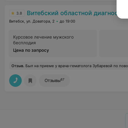
Витебский областной диагностичес
3.8
Витебск, ул. Доватора, 2
до 19:00
Курсовое лечение мужского
бесплодия
Цена по запросу
Отзыв
.
Был на приеме у врача-гематолога Зубаревой по поводу лейкоцитоза ( 11 - 13 единиц ) На приеме все делу и ничего лишнего. Сдал анализы крови и т.п. + УЗИ брюшной полости, щитовидки + взяли "капельку крови" - стернальная пункция ( вроде так называется процедура ) .Очередей нигде больших небыло, все довольно шустро + об
67
Отзывы