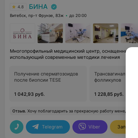
БИНА
4.8
Витебск, пр-т Фрунзе, 83ж
до 20:00
Многопрофильный медицинский центр, оснащенный но
использующий современные методики лечения
Получение сперматозоидов
Трансвагинальная 
после биопсии TESE
фолликулов
1 042,93 руб.
1 228,85 руб.
Отзыв
.
Хочу поблагодарить за прекрасную работу менеджера центра Анастасию, которая записала нас на консультацию к репродуктологу и объяснила все этапы на пути лечения бесплодия. Были приятно удивлены ее работой, так как не всегда встретишь такого грамотного и профессионального сотрудника. Уж по
Telegram
Viber
Записать