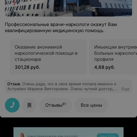
Профессиональные врачи-наркологи окажут Вам
квалифицированную медицинскую помощь.
Оказание анонимной
Инъекции внутрив
наркологической помощи в
больных нарколог
стационаре
профиля
301,28 руб.
4,68 руб.
Отзыв
.
Очень рада, что в свое время попала именно к
Астрейко Марине Викторовне. Очень чуткий доктор,
Еще
отнеслась ко мне с большим уважением и вниманием
к моему состоянию. Назначила грамотное лечение,
благодаря которому восстанавливаюсь и не имею
91
Отзывы
Все цены
проблем с побочными действиями препаратов. Очень
рекомендую, не бояться записываться на прием к
этому специалисту!