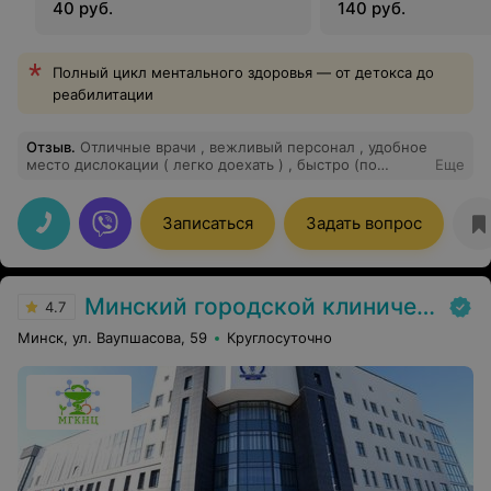
методом
40 руб.
140 руб.
Полный цикл ментального здоровья — от детокса до
реабилитации
Отзыв
.
Отличные врачи , вежливый персонал , удобное
место дислокации ( легко доехать ) , быстро (по
Еще
предварительной записи ) , приятные цены . Буду
обращаться еще !
Записаться
Задать вопрос
Минский городской клинический наркологический центр (МГКНЦ)
4.7
Минск, ул. Ваупшасова, 59
Круглосуточно