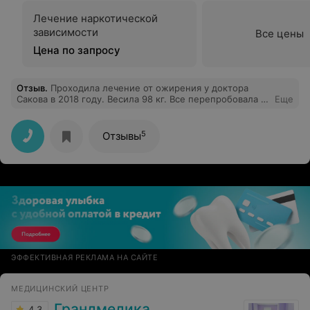
Лечение наркотической
зависимости
Все цены
Цена по запросу
Отзыв
.
Проходила лечение от ожирения у доктора
Сакова в 2018 году. Весила 98 кг. Все перепробовала и
Еще
диеты , и таблетки . Ничего не помогало. Все
приводило к срыву и перееданию. После лечения у
доктора Сайкова через 3 месяца ушло 18 кг. А через
5
Отзывы
год еще 20. Вес не набираю. Соблюдаю рекомендации
доктора. Спасибо за помощь и сброшенные
килограммы!!!!
ЭФФЕКТИВНАЯ РЕКЛАМА НА САЙТЕ
МЕДИЦИНСКИЙ ЦЕНТР
Грандмедика
4.3