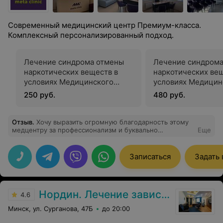
Современный медицинский центр Премиум-класса.
Комплексный персонализированный подход.
Лечение синдрома отмены
Лечение синдрома
наркотических веществ в
наркотических вещ
условиях Медицинского
условиях Медицин
Центра (длительность
Центра (длительно
250 руб.
480 руб.
пребывания и лечения 3-4
пребывания и лече
часа)
часов)
Отзыв
.
Хочу выразить огромную благодарность этому
медцентру за профессионализм и буквально
Еще
мгновенное облегчение,огромное спасибо.
Записаться
Задать
Нордин. Лечение зависимостей
4.6
Минск, ул. Сурганова, 47Б
до 20:00