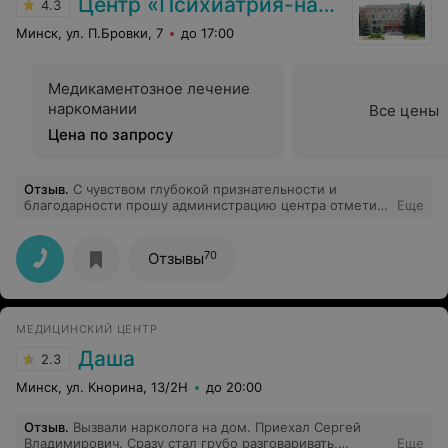
Центр «Психиатрия-наркология»
4.3
Минск, ул. П.Бровки, 7
до 17:00
Медикаментозное лечение
наркомании
Все цены
Цена по запросу
Отзыв
.
С чувством глубокой признательности и
благодарности прошу администрацию центра отметить
Еще
высококвалифицированного специалиста,
профессионала Суходольскую Татьяну Анатольевну. В
трудную минуту она помогла моему зятю найти свой
70
Отзывы
путь в жизни, начать лечение и мы надеемся
избавиться от наркозависимости. С уважением,
Екатерина Петровна.
МЕДИЦИНСКИЙ ЦЕНТР
Даша
2.3
Минск, ул. Кнорина, 13/2Н
до 20:00
Отзыв
.
Вызвали нарколога на дом. Приехал Сергей
Владимирович. Сразу стал грубо разговаривать,
Еще