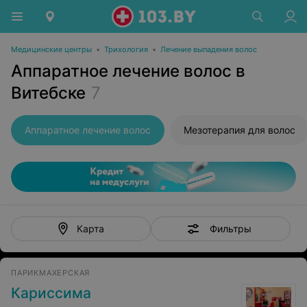
Медицинские центры
•
Трихология
•
Лечение выпадения волос
Аппаратное лечение волос в
Витебске
7
Аппаратное лечение волос
Мезотерапия для волос
Фильтры
Карта
ПАРИКМАХЕРСКАЯ
Кариссима