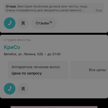
Отзыв
.
Виктория Аксёнова делала мне чистку лица.
Очень понравилось,все аккуратно,качественно)
Еще
Проконсультировала меня по уходу,все доходчиво
объяснила) Спасибо большое, я осталась довольна.
19
Отзывы
СТУДИЯ КРАСОТЫ
КриСо
Витебск, ул. Ленина, 52Б
до 21:00
Аппаратное лечение волос
Все цены
Цена по запросу