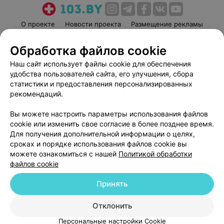
О проекте
Новости проекта
Размещение рекламы
Медицинский маркетинг
Публичный договор
Обработка файлов cookie
Пользовательское соглашение
Способы оплаты
Наш сайт использует файлы cookie для обеспечения
Вакансии
Партнеры
удобства пользователей сайта, его улучшения, сбора
Написать руководителю 103.by
статистики и предоставления персонализированных
рекомендаций.
Написать в поддержку
Персональные настройки cookie
Вы можете настроить параметры использования файлов
Обработка персональных данных
cookie или изменить свое согласие в более позднее время.
Для получения дополнительной информации о целях,
сроках и порядке использования файлов cookie вы
можете ознакомиться с нашей
Политикой обработки
файлов cookie
Принять
© 2026 ООО «Артокс Лаб», УНП 191700409
| 220012, Республика Беларусь,
г. Минск, улица Толбухина, 2, пом. 16 | help@103.by
Отклонить
Служба поддержки
+375 291212755
Персональные настройки Cookie