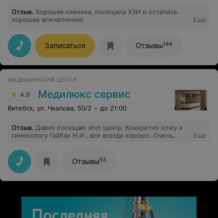
Отзыв
.
Хорошая клиника, посещала УЗИ и остались
хорошие впечатления)
Еще
144
Записаться
Отзывы
МЕДИЦИНСКИЙ ЦЕНТР
Медилюкс сервис
4.9
Витебск, ул. Чкалова, 50/2
до 21:00
Отзыв
.
Давно посещаю этот центр. Конкретно хожу к
гинекологу Гайбах Н.И., все всегда хорошо. Очень
Еще
хорошая врач, рекомендую. Недавно сходила на
лазерное удаление волос, все понравилось, девочка
хорошая.
53
Отзывы