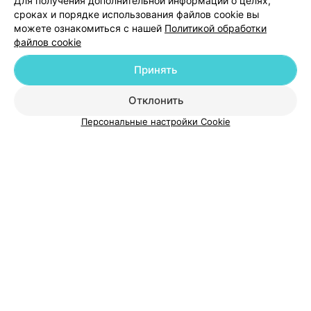
Для получения дополнительной информации о целях,
Добавить специалиста
сроках и порядке использования файлов cookie вы
можете ознакомиться с нашей
Политикой обработки
файлов cookie
Принять
О проекте
Новости проекта
Размещение рекламы
Отклонить
Медицинский маркетинг
Публичный договор
Персональные настройки Cookie
Пользовательское соглашение
Способы оплаты
Вакансии
Партнеры
Написать руководителю 103.by
Написать в поддержку
Персональные настройки cookie
Обработка персональных данных