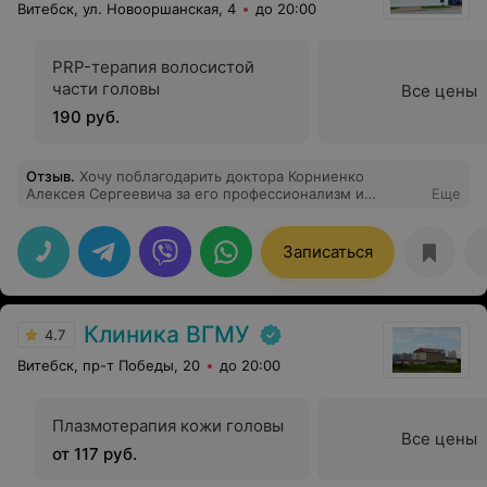
Витебск, ул. Новооршанская, 4
до 20:00
PRP-терапия волосистой
части головы
Все цены
190 руб.
Отзыв
.
Хочу поблагодарить доктора Корниенко
Алексея Сергеевича за его профессионализм и
Еще
отношение к пациенту. На приеме все доходчиво
объяснил по заболеванию и дал рекомендации по
лечению и лекарствам. Ответил на все вопросы.
Записаться
Понравилось, что доктору небезразличен пациент, все
советы и рекомендации были полезны. Процедуры по
внутрисуставной инъекции в колено гиалуроновой
кислоты провел очень аккуратно и практически
Клиника ВГМУ
безболезненно. Спасибо огромное! Рекомендую 100%.
4.7
Витебск, пр-т Победы, 20
до 20:00
Плазмотерапия кожи головы
Все цены
от 117 руб.