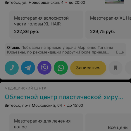
Витебск, ул. Новооршанская, 4
до 20:00
Мезотерапия волосистой
Мезотерапия XL Ha
части головы XL HAIR
222,36 руб.
229,75 руб.
Отзыв
.
Побывала на приеме у врача Марченко Татьяны
Юрьевны, по рекомендации подруги.После приема
Еще
только положительные впечатления,врач очень
душевная,компетентная,грамотная и как человек очень
приятная!Огромная благодарность вашему центру за
Записаться
чуткое и внимательное отношение к пациентам!
Благополучия и процветания!
МЕДИЦИНСКИЙ ЦЕНТР
Областной центр пластической хирургии и косметологии
Витебск, пр-т Московский, 64
до 15:00
Мезотерапия для лечения
волос
Все цены