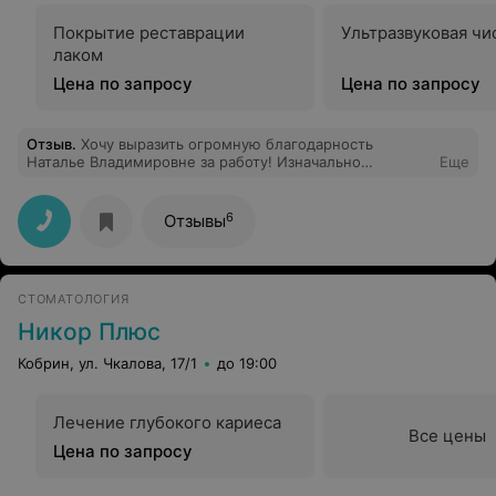
Покрытие реставрации
Ультразвуковая чи
лаком
Цена по запросу
Цена по запросу
Отзыв
.
Хочу выразить огромную благодарность
Наталье Владимировне за работу! Изначально
Еще
записались на консультацию, не думая даже о лечении
с первого раза, т.к. есть опыт посещения других
стомат клиник. Но профессиональный подход к детям
6
Отзывы
Натальи Владимировны сделал свое дело))) : удалось
обеим дочкам сразу полечить по зубику. Дети в
восторге; уже спрашивают, когда в следующий раз
пойдем)
СТОМАТОЛОГИЯ
Никор Плюс
Кобрин, ул. Чкалова, 17/1
до 19:00
Лечение глубокого кариеса
Все цены
Цена по запросу