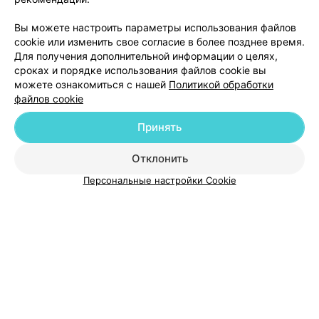
Вы можете настроить параметры использования файлов
ЭФФЕКТИВНАЯ РЕКЛАМА НА САЙТЕ
cookie или изменить свое согласие в более позднее время.
Для получения дополнительной информации о целях,
сроках и порядке использования файлов cookie вы
можете ознакомиться с нашей
Политикой обработки
файлов cookie
Принять
Добавить компанию
Отклонить
Добавить специалиста
Персональные настройки Cookie
О проекте
Новости проекта
Размещение рекламы
Медицинский маркетинг
Публичный договор
Пользовательское соглашение
Способы оплаты
Вакансии
Партнеры