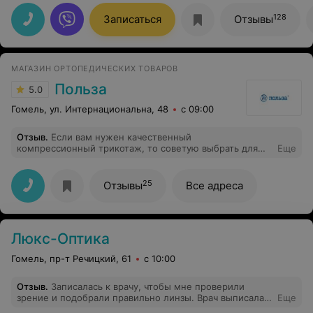
Владимировна оперативно направила на все
необходимые обследования и разложила по полочкам
128
Записаться
Отзывы
заболевание и пути решения проблемы со здоровьем!
МАГАЗИН ОРТОПЕДИЧЕСКИХ ТОВАРОВ
Польза
5.0
Гомель, ул. Интернациональна, 48
с 09:00
Отзыв
.
Если вам нужен качественный
компрессионный трикотаж, то советую выбрать для
Еще
этого именно магазины Польза.
25
Отзывы
Все адреса
Люкс-Оптика
Гомель, пр-т Речицкий, 61
с 10:00
Отзыв
.
Записалась к врачу, чтобы мне проверили
зрение и подобрали правильно линзы. Врач выписала
Еще
рецепт и я хотела сразу приобрести себе линзы. Но