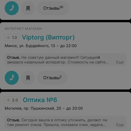
16
Отзывы
ИНТЕРНЕТ-МАГАЗИН
Viptorg (Випторг)
1.0
Минск, ул. Бурдейного, 13
до 22:00
Отзыв
.
Не советую данный магазин!!! Ситуация⬇️
заказала назальный аспиратор. Стоимость на сайте
Еще
54,15 бел.руб. +доставка 6р. За доставку попросили
перевести на карту 6р., чтобы не оплачивать её на
почте. В итоге аспиратор пришёл наложенным
2
Отзывы
платежом в 66р. Написала им с просьбой разъяснить,
мне никто ничего не ответил. Скрины переписки
прилагаю к отзыву. Товар я забрала только потому, что
действительно нужен!!Так бы отправила обратно. И у
Оптика №6
меня только 1 вопрос: ваши операторы и вы ИП
2.0
Шукайло Татьяна Александровна считать не умеете?
Могилев, пр. Пушкинский, 20
до 20:00
Или считаете только себе в ПЛЮС???
Отзыв
.
Сегодня зашла в оптику уточнить, делают ли
там ремонт очков. Пришла, показала очки, задала
Еще
вопрос. На что мне ответили: ленинская, 68. Вот так