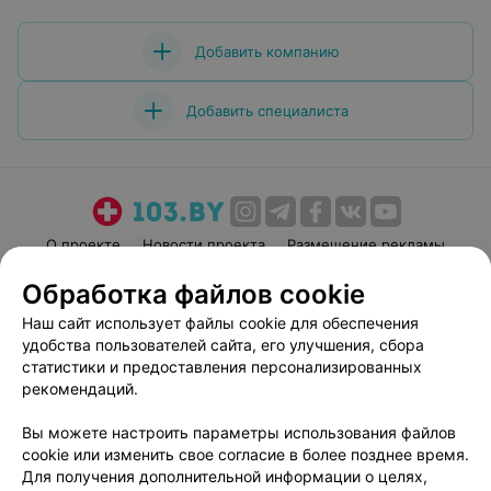
Добавить компанию
Добавить специалиста
О проекте
Новости проекта
Размещение рекламы
Медицинский маркетинг
Публичный договор
Обработка файлов cookie
Пользовательское соглашение
Способы оплаты
Наш сайт использует файлы cookie для обеспечения
Вакансии
Партнеры
удобства пользователей сайта, его улучшения, сбора
статистики и предоставления персонализированных
Написать руководителю 103.by
рекомендаций.
Написать в поддержку
Персональные настройки cookie
Вы можете настроить параметры использования файлов
cookie или изменить свое согласие в более позднее время.
Обработка персональных данных
Для получения дополнительной информации о целях,