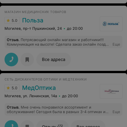
МАГАЗИН МЕДИЦИНСКИХ ТОВАРОВ
Польза
5.0
Могилев, пр-т Пушкинский, 24
до 20:00
Отзыв
.
Потрясающий онлайн магазин и работники!!!
Коммуникация на высоте! Сделала заказ онлайн поздно
Еще
ночью, утром позвонил оператор и сообщил что товар
будет доставлен в течение 5 часов! Качество покупки
так же обрадовало. Спасибо вам и успехов в вашем
Все адреса
добром деле!!
СЕТЬ ДИСКАУНТЕРОВ ОПТИКИ И МЕДТЕХНИКИ
МедОптика
5.0
Могилев, ул. Ленинская, 14а
до 20:00
Отзыв
.
Мне очень понравился ассортимент и
обслуживание! Сегодня была в разных 3-4 оптиках и
Еще
на мою форму лица там было не на что посмотреть! А
здесь можно было выбирать из штук 3-4 , все были
хороши в принципе! Девушка - профессионал, сразу
172
Отзывы
Все адреса