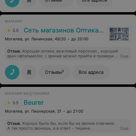
увидела, что именно мне подойдёт! Я очень рада.
Рекомендую! Что-нибудь подберут даже для самого
взыскательного покупателя, уверена.
МАГАЗИН
Сеть магазинов Оптика. Медтехника
3.0
Могилев, ул. Ленинская, 49/20
до 20:00
Отзыв
.
Хорошая оптика, вежливый персонал., хороший
врач офтальмолог, ( зрение можно прийти и проверить
Еще
без записей) и если нужно сразу же) подобрать очки.
5
Отзывы
Все адреса
МАГАЗИН МЕДТЕХНИКИ
Beurer
3.5
Могилев, ул. Пионерская, 31
до 21:00
Отзыв
.
Хорошо было бы, если бы на звонки отвечали.
А так просто звонишь, а в ответ - тишина.
Еще