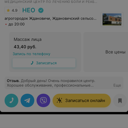
МЕДИЦИНСКИЙ ЦЕНТР ПО ЛЕЧЕНИЮ БОЛИ И РЕАБИЛИТАЦИИ
НЕО
4.9
агрогородок Ждановичи, Ждановичский сельсовет, 105
до 20:00
Массаж лица
43,40 руб.
Все цены
Запись по телефону
Записаться
Отзыв
.
Добрый день! Очень понравился центр.
Хорошее обслуживание, профессиональные
Еще
специалисты. Жиркевич Павел Владимирович -
достойный специалист, помог мне с решением моей
проблемы, ответил подробно на все мои вопросы.
Записаться онлайн
Спасибо за вашу работу