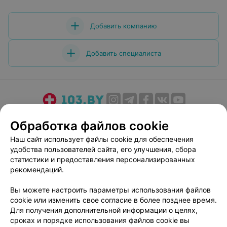
Добавить компанию
Добавить специалиста
О проекте
Новости проекта
Размещение рекламы
Обработка файлов cookie
Медицинский маркетинг
Публичный договор
Наш сайт использует файлы cookie для обеспечения
Пользовательское соглашение
Способы оплаты
удобства пользователей сайта, его улучшения, сбора
Вакансии
Партнеры
статистики и предоставления персонализированных
рекомендаций.
Написать руководителю 103.by
Написать в поддержку
Вы можете настроить параметры использования файлов
cookie или изменить свое согласие в более позднее время.
Персональные настройки cookie
Для получения дополнительной информации о целях,
Обработка персональных данных
сроках и порядке использования файлов cookie вы