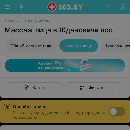
Массаж
•
Лечебный массаж
Массаж лица в Ждановичи пос.
1
Общий массаж тела
Массаж лица
Массаж ше
Фильтры
Карта
Онлайн-запись
Показать услуги, доступные без подтверждения
по телефону