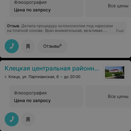
Флюорография
Все цены
Цена по запросу
Отзыв
.
Делала процедуру колоноскопии под наркозом
на платной основе. Врач внимательная, вежливая.
Еще
Молодая медсестра грубовата. Анастезиолог вводила
укол без перчаток. Во время процедуры меня
успокаивали, кричала от боли, как мне рассказали
6
Отзывы
позже. Огорчена тем, что ожидания были немного
другие, неужели нельзя было сделать такую
анастезию чтобы пациент вел себя спокойно и ему
было без боли.
Клецкая центральная районная больница
г. Клецк, ул. Партизанская, 6
до 20:00
Флюорография
Все цены
Цена по запросу