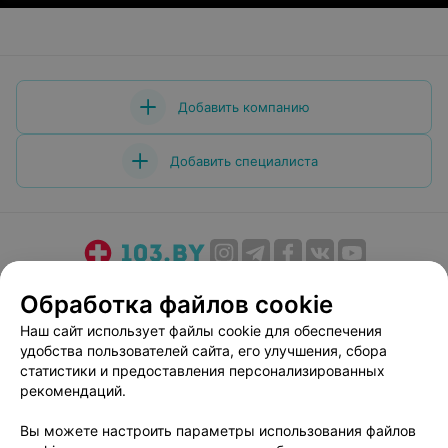
Добавить компанию
Добавить специалиста
О проекте
Новости проекта
Размещение рекламы
Обработка файлов cookie
Медицинский маркетинг
Публичный договор
Наш сайт использует файлы cookie для обеспечения
Пользовательское соглашение
Способы оплаты
удобства пользователей сайта, его улучшения, сбора
Вакансии
Партнеры
статистики и предоставления персонализированных
рекомендаций.
Написать руководителю 103.by
Написать в поддержку
Вы можете настроить параметры использования файлов