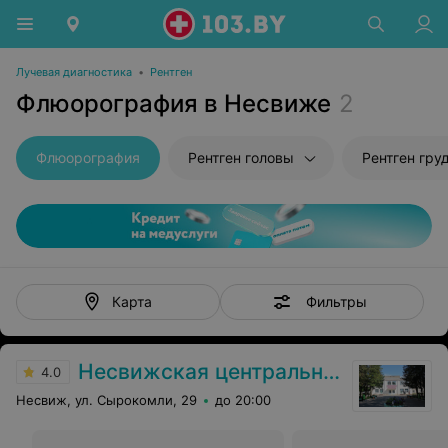
Лучевая диагностика
•
Рентген
Флюорография в Несвиже
2
Флюорография
Рентген головы
Рентген гру
Фильтры
Карта
Несвижская центральная районная больница
4.0
Несвиж, ул. Сырокомли, 29
до 20:00