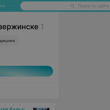
нск
Поиск по сайту
Дзержинске
1
дикулита
я больница