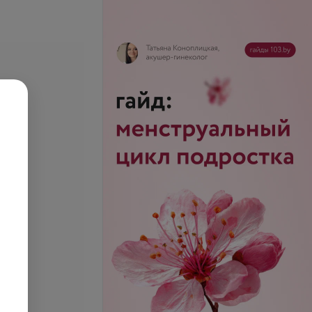
пины и поясницы
Все цены
запросу