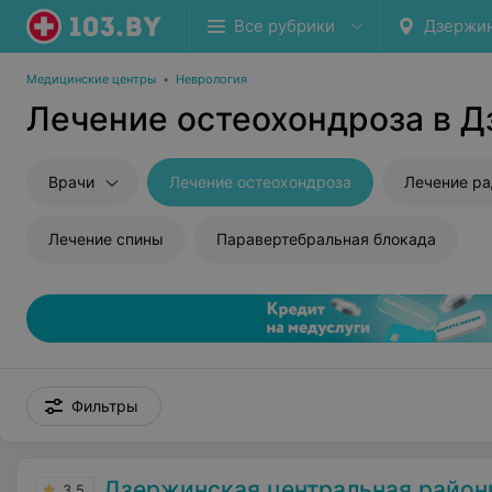
Все рубрики
Дзержи
Медицинские центры
•
Неврология
Лечение остеохондроза в 
Врачи
Лечение остеохондроза
Лечение ра
Лечение спины
Паравертебральная блокада
Фильтры
Дзержинская центральная районна
3.5