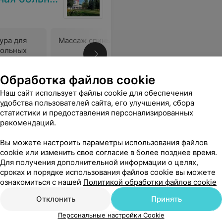
ура для
Массаж спины
Массаж с
больных
м методе
век)
Цена по запросу
Цена по 
Обработка файлов cookie
Наш сайт использует файлы cookie для обеспечения
о работаем с юристами. Скоро будут отправлены жалобы и иски. Просто так эта ситуация не останется. Что ж вы творите? А вы же и детей лечите!!!!!!!! Из-за таких недоврачей потом обобщенное мнение о всех медучреждениях.А ведь есть люди в белых халатах-на которых молиться хочется.
Еще
удобства пользователей сайта, его улучшения, сбора
статистики и предоставления персонализированных
рекомендаций.
Вы можете настроить параметры использования файлов
cookie или изменить свое согласие в более позднее время.
Для получения дополнительной информации о целях,
сроках и порядке использования файлов cookie вы можете
ознакомиться с нашей
Политикой обработки файлов cookie
Отклонить
Принять
Персональные настройки Cookie