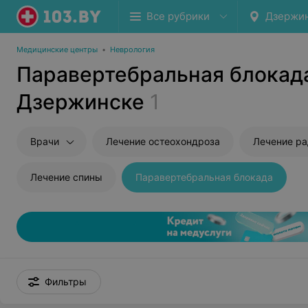
Все рубрики
Дзержи
Медицинские центры
•
Неврология
Паравертебральная блокад
Дзержинске
1
Врачи
Лечение остеохондроза
Лечение ра
Лечение спины
Паравертебральная блокада
Фильтры