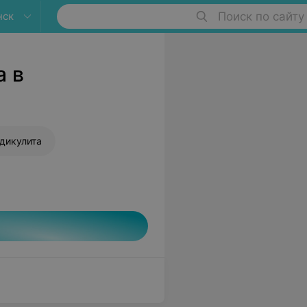
нск
Поиск по сайту
а в
дикулита