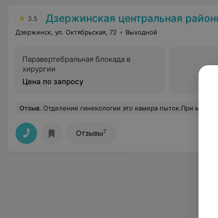
Дзержинская центральная районна
3.5
Дзержинск, ул. Октябрьская, 72
Выходной
Паравертебральная блокада в
хирургии
Цена по запросу
Отзыв
.
Отделение гинекологии это камера пыток.При мини-операциях почти отсутствует наркоз.Зав.отделением спокойно смотрит на эти издевательства.Рядом с
7
Отзывы