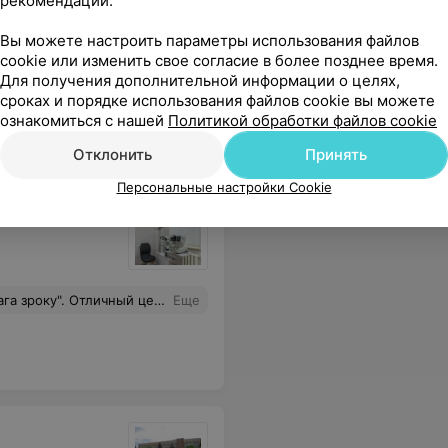
рекомендаций.
з
пневмотонометрией
без пнев
и
(измерением внутриглазного
(измерен
Вы можете настроить параметры использования файлов
Цена по запросу
Цена по 
глазного
давления)
давления
cookie или изменить свое согласие в более позднее время.
Для получения дополнительной информации о целях,
ить 33 р., в итоге получилось 51 р. Нам сказали, что мы что-то неправильно поняли и сделали скидку на линзы - 1р. Так вот, за те деньги, которые я заплатила, это ужасное обслуживание! Не раз посещала платные центры и в Минске, и в Гродно, но такое недовольство у меня впервые!
Еще
сроках и порядке использования файлов cookie вы можете
ознакомиться с нашей
Политикой обработки файлов cookie
Отклонить
Принять
Персональные настройки Cookie
офессионализм моему лечащему врачу Ермакович Ольге Анатольевне!
Еще