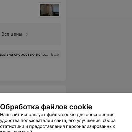
Все цены
лнения и приятным обслуживанием.
Еще
Обработка файлов cookie
Наш сайт использует файлы cookie для обеспечения
удобства пользователей сайта, его улучшения, сбора
ексный
Повторный комплексный
Повторн
статистики и предоставления персонализированных
ьмолога с
прием врача-офтальмолога с
прием вр