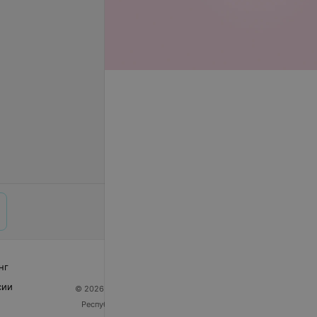
нг
сии
© 2026 ООО «Артокс Лаб», УНП 191700409
| 220012,
Республика Беларусь, г. Минск, улица Толбухина, 2,