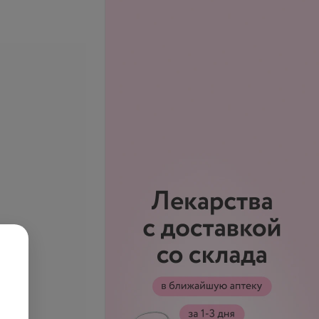
ый комплексный
Подбор контактных линз
ача-офтальмолога
(первичный)