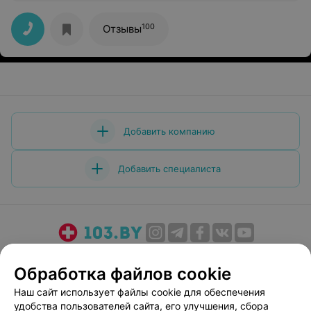
отношение к маме и ребенку!
100
Отзывы
Добавить компанию
Добавить специалиста
О проекте
Новости проекта
Размещение рекламы
Обработка файлов cookie
Медицинский маркетинг
Публичный договор
Наш сайт использует файлы cookie для обеспечения
Пользовательское соглашение
Способы оплаты
удобства пользователей сайта, его улучшения, сбора