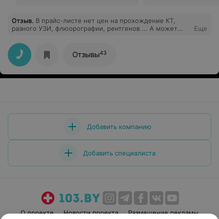
Отзыв
.
В прайс-листе нет цен на прохождение КТ,
разного УЗИ, флюорографии, рентгенов ... А может
Еще
они бесплатные? Нет открытой, доступной формы
выбора предварительного заказа талона. Хотелось бы
иметь возможность использовать онлайн-форму заказа
43
Отзывы
с предполагаемым времени работы специалиста.
Звонки - это утопия вчерашнего дня.
Добавить компанию
Добавить специалиста
О проекте
Новости проекта
Размещение рекламы