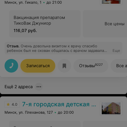
Минск, ул. Гикало, 1
до 21:00
Вакцинация препаратом
ТикоВак Джуниор
Все цены
116,07 руб.
Отзыв
.
Очень довольна визитом к врачу спасибо
ребенок был не скован общалась с врачом задавала
Еще
вопросы получала ответы врач ВА
9227
Записаться
Отзывы
Все 
Ещё 2 адреса
7-я городская детская поликлиника
4.0
Минск, ул. Плеханова, 127
до 20:00