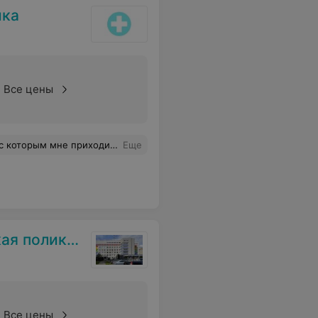
ика
Все цены
 От неё же научилась понимать по анализу хотя бы вирусная это, либо бактериальная инфекция, ведь от этого будет зависить и лечение. Одназначно, рекомендую её как хорошего специалиста, которая со всей своей широкой душой и вниманием относится к своим маленьким пациентам.
Еще
оликлиника
Все цены