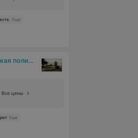
есте.
Еще
оликлиника
Все цены
арю!
Еще