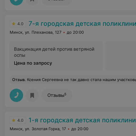
7-я городская детская поликлин
4.0
Минск, ул. Плеханова, 127
до 20:00
Вакцинация детей против ветряной
оспы
Цена по запросу
Отзыв
.
Ксения Сергеевна не так давно стала нашим участковым врачом, жаль, что в связи с нашим переездом придется сменить врача. Замечательный врач, вопросы не остаются без ответа, как это было с другим участковым, всегда дельные рекомендации,
5
Отзывы
1-я городская детская поликлин
4.0
Минск, ул. Золотая Горка, 17
до 20:00