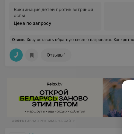
Вакцинация детей против ветряной
оспы
Цена по запросу
Отзыв
.
Хочу оставить обратную связь о патронаже. Конкретно к врачу своего участка притензий нет , приятная женщина , все доходчиво объясняет, перед визитом позвонила за 20 минут и уточнила дома ли мы . Два других врача( медсестры) проходят в грязной обуви по всей квартире , идут к новорожденному,на секундочку , без масок и бахил . На мое замечание и предложение дать бахилы я получила ответ, что им не положено!) Отлично, а грязь нести в дом им положено
5
Отзывы
ЭФФЕКТИВНАЯ РЕКЛАМА НА САЙТЕ