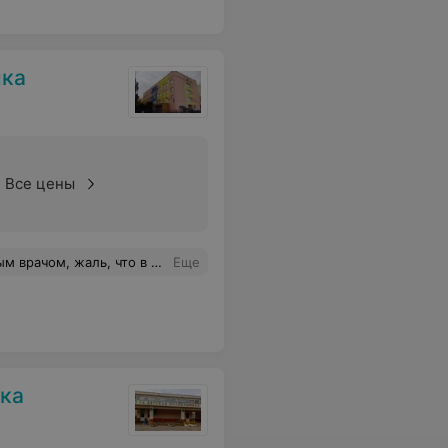
ика
Все цены
 внимательна к ребенку, приятна в общении, двухлетний ребенок всегда в хорошем настроении на приеме.
Еще
ика