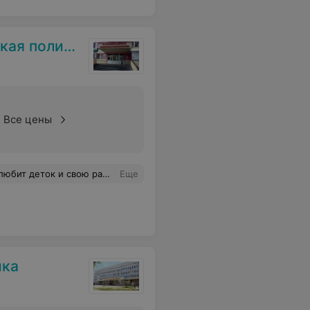
оликлиника
Все цены
 Дмитрий Михайлович. Огромное спасибо за таких врачей
Еще
ика