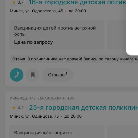
16-я городская детская поликли
3.7
Минск, ул. Одоевского, 45
до 20:00
Вакцинация детей против ветряной
оспы
Цена по запросу
Отзыв
.
В поликлинике нет врачей! Запись по талону ничего не решает! Сидишь в поликлинике по 2 и более часа, чтобы попасть к в
3
Отзывы
УЧРЕЖДЕНИЕ ЗДРАВООХРАНЕНИЯ
25-я городская детская поликли
4.2
Минск, ул. Одинцова, 75
до 20:00
Вакцинация «Инфанрикс»