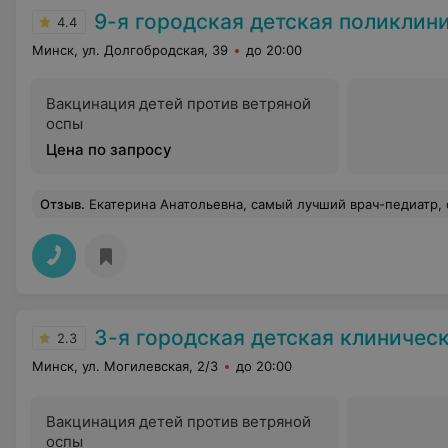
9-я городская детская поликлин
4.4
Минск, ул. Долгобродская, 39
до 20:00
Вакцинация детей против ветряной
оспы
Цена по запросу
Отзыв
.
Екатерина Анатольевна, самый лучший врач-педиатр, с которым мне приходилось сталкиваться. Сыну сейчас почти 17, дочке 11, поэтому за столько лет врачей видела не мало. Да, у неё были очереди на участке в поликлинике, но лишь потому что она всегда со всей внимательностью осматривала детей. При болезни всегда назначит анализ, а не так - вы лечитесь потом сдадите. Никогда не оставляет детей недолеченными, чтоб выправить быстрее в школу, либо сад. Однозначно - это лучший врач, который был у нас на участке, жаль что только сейчас она перешла на другой. Никогда не сомневалась в ее назначениях, как приходиться делать сейчас.
3-я городская детская клиническая п
2.3
Минск, ул. Могилевская, 2/3
до 20:00
Вакцинация детей против ветряной
оспы