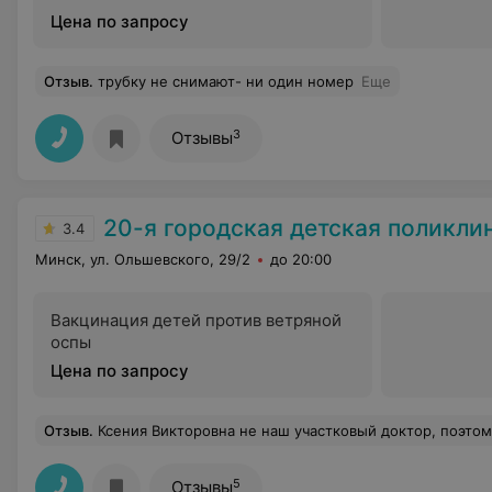
Цена по запросу
Отзыв
.
трубку не снимают- ни один номер
Еще
3
Отзывы
20-я городская детская поликли
3.4
Минск, ул. Ольшевского, 29/2
до 20:00
Вакцинация детей против ветряной
оспы
Цена по запросу
Отзыв
.
Ксения Викторовна не наш участковый доктор, поэтому при вызове врача на дом столкнулась с ней (точнее мой ребенок) впервые. Такая внимательная, заботливая! Выслушала, посоветовала, рассказала подробно, что делать после сдачи ребенком анализов. Не оставила нас бегать по кабинетам и стоять в очередях, а помогла. При этом мы - не ее участок, нас вид
5
Отзывы