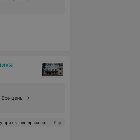
ника
Все цены
ела впервые. Если Ксения Викторовна читает отзыв, я желаю ей успехов и удачи, благодарных пациентов и сил не растерять эту удивительную чуткость
Еще