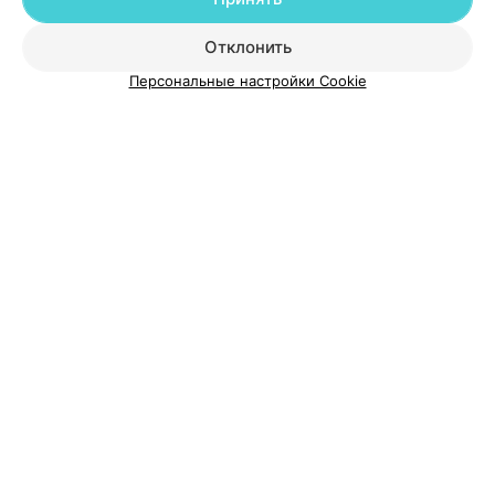
Добавить специалиста
Отклонить
Персональные настройки Cookie
О проекте
Новости проекта
Размещение рекламы
Медицинский маркетинг
Публичный договор
Пользовательское соглашение
Способы оплаты
Вакансии
Партнеры
Написать руководителю 103.by
Написать в поддержку
Персональные настройки cookie
Обработка персональных данных