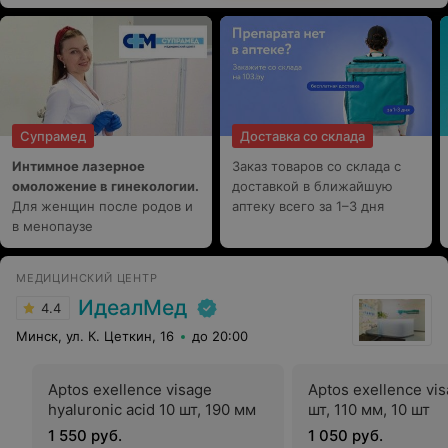
понравился результат на глазках) синяки ушли и я прям
свежак) а щёчки как у ма-ла-дой)) больше 35 никто не
даёт, хотя в паспорте 44. Ни гематом, ни больших
отёков после установки нитей Aptos и мезо не
осталось. Теперь только к Наталье в центр♥️ Никаких
больше «частных» косметологов, после которых
негативные последствия.
Супрамед
Доставка со склада
Интимное лазерное
Заказ товаров со склада с
омоложение в гинекологии.
доставкой в ближайшую
Для женщин после родов и
аптеку всего за 1–3 дня
в менопаузе
МЕДИЦИНСКИЙ ЦЕНТР
ИдеалМед
4.4
Минск, ул. К. Цеткин, 16
до 20:00
Aptos exellence visage
Aptos exellence vis
hyaluronic acid 10 шт, 190 мм
шт, 110 мм, 10 шт
1 550 руб.
1 050 руб.