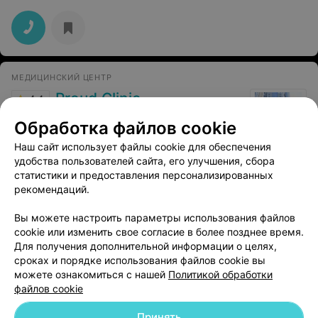
внимательный, профессионал. Спасибо!
МЕДИЦИНСКИЙ ЦЕНТР
Proud Clinic
4.4
Минск, пр. Победителей, 135
до 15:00
Обработка файлов cookie
Наш сайт использует файлы cookie для обеспечения
Отзыв
.
Удаление бородавок лазерным vbeam . Боль
адская. Результата ноль. 150 р коту под хвост.
Еще
удобства пользователей сайта, его улучшения, сбора
статистики и предоставления персонализированных
рекомендаций.
92
Отзывы
Вы можете настроить параметры использования файлов
cookie или изменить свое согласие в более позднее время.
Для получения дополнительной информации о целях,
сроках и порядке использования файлов cookie вы
можете ознакомиться с нашей
Политикой обработки
файлов cookie
Добавить компанию
Принять