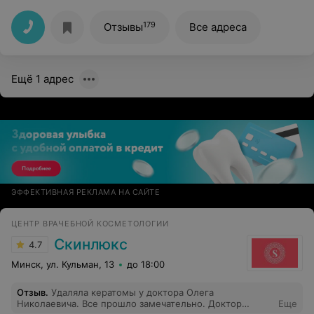
лет. Сразу почувствовал, что врач действительно
слушает и вникает, а не просто назначает стандартное
лечение. Рассказал о новых методах и средствах,
179
Отзывы
Все адреса
объяснил, что подойдет именно в моем случае, и
расписал план действий. Вышел с пониманием, что
мой случай в надежных руках. Спустя полмесяца уже
вижу первые результаты!
Ещё 1 адрес
ЭФФЕКТИВНАЯ РЕКЛАМА НА САЙТЕ
ЦЕНТР ВРАЧЕБНОЙ КОСМЕТОЛОГИИ
Скинлюкс
4.7
Минск, ул. Кульман, 13
до 18:00
Отзыв
.
Удаляла кератомы у доктора Олега
Николаевича. Все прошло замечательно. Доктор
Еще