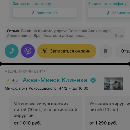
Запись по телефону
Запись по телефону
Записаться
Записать
Отзыв
.
Были на приеме у врача Сергеюка Александра
Алексеевича. Врач быстро и доходчиво
Еще
проконсультировал нас. Качественно и безболезненно
выполнил процедуру. Однозначно рекомендую
данного специалиста!
Записаться онлайн
Отз
МЕДИЦИНСКИЙ ЦЕНТР
Аква-Минск Клиника
4.6
Минск, пр-т Рокоссовского, 44/2
до 16:00
Установка хирургических
Установка хирурги
нитей (10 шт.) в пластической
нитей (10 шт.)
хирургии
от 1 010 руб.
от 1 290 руб.