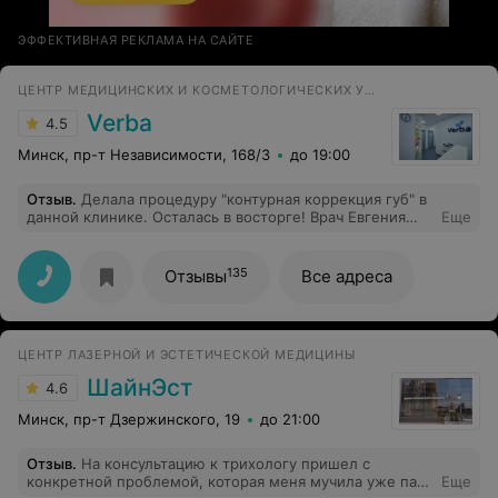
ЭФФЕКТИВНАЯ РЕКЛАМА НА САЙТЕ
ЦЕНТР МЕДИЦИНСКИХ И КОСМЕТОЛОГИЧЕСКИХ УСЛУГ
Verba
4.5
Минск, пр-т Независимости, 168/3
до 19:00
Отзыв
.
Делала процедуру "контурная коррекция губ" в
данной клинике. Осталась в восторге! Врач Евгения
Еще
Михневич - профессионал своего дела! Губки ну очень
красивые получились. Самое главное, что после этой
процедуры можно смело отправляться на любое
135
Отзывы
Все адреса
мероприятие - ни одного синяка и подобных следов от
инъекций! Просто красота:) Очень нравится ваша
клиника. Так светло, уютно и комфортно - всё на
высшем уровне! Врачи и административный персонал
ЦЕНТР ЛАЗЕРНОЙ И ЭСТЕТИЧЕСКОЙ МЕДИЦИНЫ
очень вежливы, всегда улыбаются! Невозможно уйти
от вас без улыбки на лице) Дальнейшего процветания
ШайнЭст
4.6
вам!
Минск, пр-т Дзержинского, 19
до 21:00
Отзыв
.
На консультацию к трихологу пришел с
конкретной проблемой, которая меня мучила уже пару
Еще