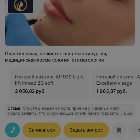
Пластическая, челюстно-лицевая хирургия,
медицинская косметология, стоматология
Нитевой лифтинг APTOS Light
Нитевой лифтинг 
lift thread 2G soft
Excellent visage
2 058,82 руб.
1 963,87 руб.
Отзыв
.
Спустя 2 недели после приема у Натальи могу
смело заявить, что окружающие стали часто говорить,
Еще
что я «как-то посвежела, что-то изменилось в лучшую
сторону, но вот непонятно что». А такого повышенного
внимания со стороны мужчин и приглашений на кофе
Записаться
Задать вопрос
Н
не было последних лет 10, которые Наталья смело
меня «лишила» своими золотыми руками♥️ Мне очень