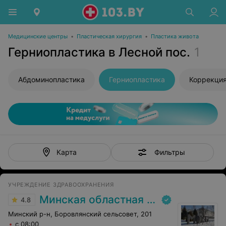
Медицинские центры
•
Пластическая хирургия
•
Пластика живота
Герниопластика в Лесной пос.
1
Абдоминопластика
Герниопластика
Коррекци
Фильтры
Карта
УЧРЕЖДЕНИЕ ЗДРАВООХРАНЕНИЯ
Минская областная клиническая больница
4.8
Минский р-н, Боровлянский сельсовет, 201
с 08:00