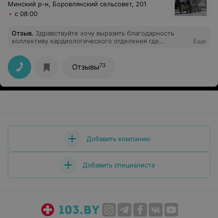
Минский р-н, Боровлянский сельсовет, 201
с 08:00
Отзыв
.
Здравствуйте хочу выразить благодарность
коллективу кардиологического отделения где
Еще
находилась на лечении моя мама.Татьяна Юрьевна вы
врач и человек с большой буквы безмерно благодарна
что моя мама оказалась вашей пациенткой.Такого
73
Отзывы
чуткого профессионала как вы я ещё не
встречала.Спасибо всему персоналу ,
медсестры,санитарки всегда доброжелательны и
вежливые. Спасибо вам всем за уход и лечение мамы
Добавить компанию
Добавить специалиста