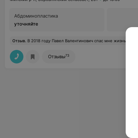
Абдоминопластика
уточняйте
Отзыв
.
В 2018 году Павел Валентинович спас мне жизнь. Врач от Бога!!! Золотые руки и сердце!!! Луч
73
Отзывы