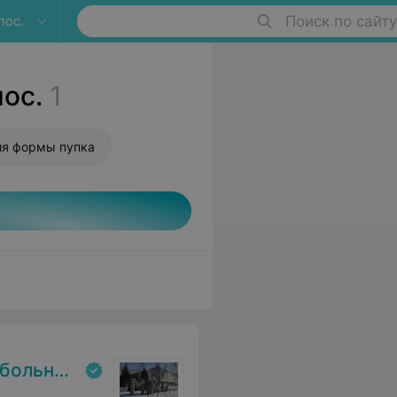
пос.
Поиск по сайту
ос.
1
ия формы пупка
льница