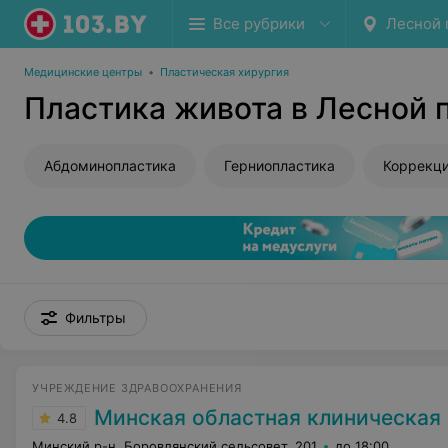
Все рубрики
Лесной 
Медицинские центры
•
Пластическая хирургия
Пластика живота в Лесной п
Абдоминопластика
Герниопластика
Коррекц
Фильтры
УЧРЕЖДЕНИЕ ЗДРАВООХРАНЕНИЯ
Минская областная клиническая бо
4.8
Минский р-н, Боровлянский сельсовет, 201
до 18:00