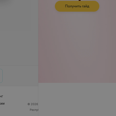
нг
сии
© 2026 ООО «Артокс Лаб», УНП 191700409
| 220012,
Республика Беларусь, г. Минск, улица Толбухина, 2,
пом. 16 | help@103.by