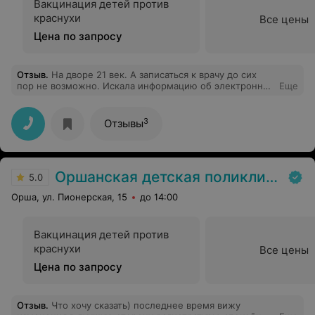
Вакцинация детей против
краснухи
Все цены
Цена по запросу
Отзыв
.
На дворе 21 век. А записаться к врачу до сих
пор не возможно. Искала информацию об электронной
Еще
записи, но увы . Записаться можно только во взрослое
отделение, к педиатру по Эл. почте не возможно,
функции такой нет. А ещё было бы хорошо выложить
3
Отзывы
хотя бы расписание работы специалистов.
Оршанская детская поликлиника №1
5.0
Орша, ул. Пионерская, 15
до 14:00
Вакцинация детей против
краснухи
Все цены
Цена по запросу
Отзыв
.
Что хочу сказать) последнее время вижу