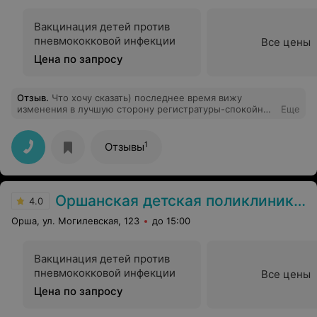
Вакцинация детей против
пневмококковой инфекции
Все цены
Цена по запросу
Отзыв
.
Что хочу сказать) последнее время вижу
изменения в лучшую сторону регистратуры-спокойные
Еще
терпеливые девушки) ОТДЕЛЬНАЯ БЛАГОДАРНОСТЬ
лаборанту, берущей кровь ОЛЬГЕ АЛЕКСАНДРОВНЕ.
Шикарная, спокойная, любящая детей!!! Вам спасибо за
1
Отзывы
сегодняшний приём!
Оршанская детская поликлиника №2
4.0
Орша, ул. Могилевская, 123
до 15:00
Вакцинация детей против
пневмококковой инфекции
Все цены
Цена по запросу