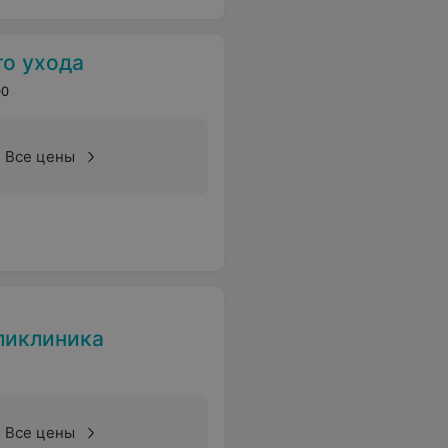
го ухода
00
Все цены
ликлиника
Все цены