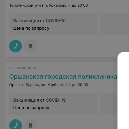
Толочинский р-н г.п. Коханово
до 20:00
Вакцинация от COVID-19
Цена по запросу
ПОЛИКЛИНИКА
Оршанская городская поликлиника №
Орша, г. Барань, ул. Корбана, 1
до 20:00
Вакцинация от COVID-19
Цена по запросу