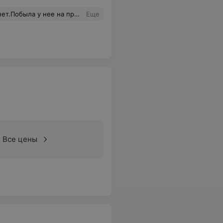
 скорую.Наплевательское отношение к людям.
Еще
Все цены