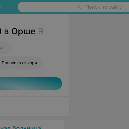
Поиск по сайту
9 в Орше
9
Прививка от пневмококковой инфекции
Прививка от кори
нная больница