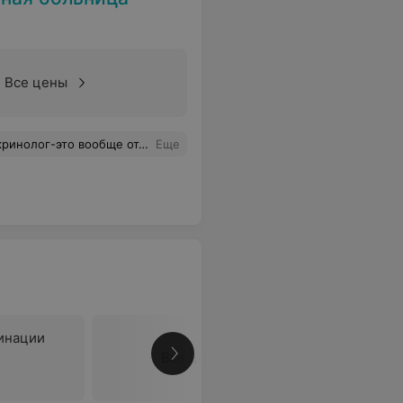
Все цены
падёшь к ней на приём так,ответа нормального не получишь от неё.
Еще
3
инации
Все цены